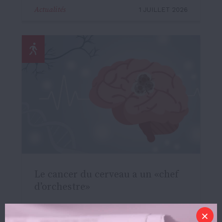
Actualités
1 JUILLET 2026
Le cancer du cerveau a un «chef
d’orchestre»
Sports et bien-être
1 JUILLET 2026