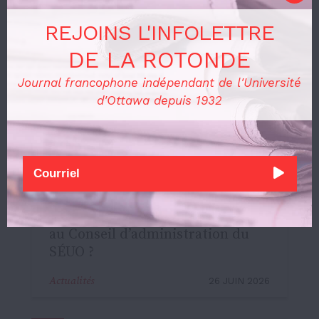
REJOINS L'INFOLETTRE
DE LA ROTONDE
Journal francophone indépendant de l'Université
d'Ottawa depuis 1932
Le français a t-il toujours sa place
au Conseil d’administration du
SÉUO ?
Actualités
26 JUIN 2026