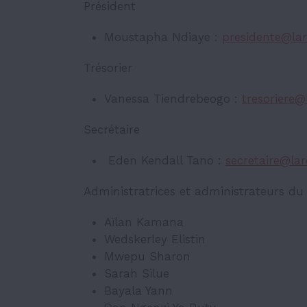
Prési­dent
Moustapha Ndiaye :
presi­den­te@­la
Tréso­rier
Vanessa Tiendrebeogo :
treso­rie­re@
Secré­taire
Eden Kendall Tano :
secre­tai­re@­la
Admi­nis­tra­trices et admi­nis­tra­teurs du 
Aïlan Kamana
Wedskerley Elistin
Mwepu Sharon
Sarah Silue
Bayala Yann