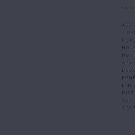
Le jo
ACCU
À PR
ROT
NOT
NOT
ADMI
BUD
BÉN
EMP
DIST
ARCH
CON