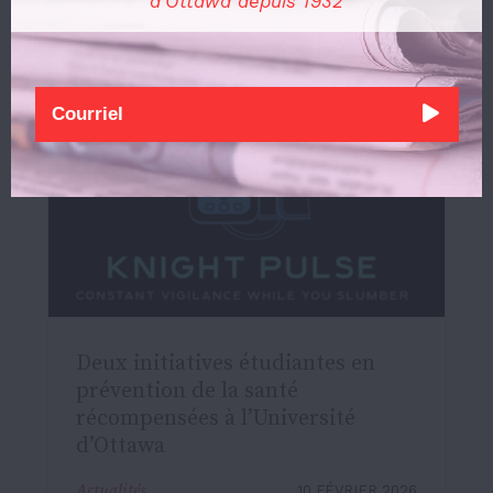
d'Ottawa depuis 1932
Deux initiatives étudiantes en
prévention de la santé
récompensées à l’Université
d’Ottawa
Actualités
10 FÉVRIER 2026