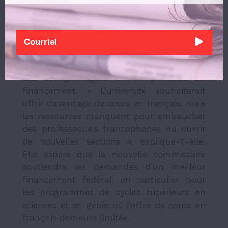
réalité de la francophonie en situation
minoritaire, surtout en Ontario », affirme-
t-elle. La question centrale reste l’accès à
une éducation complète en français.
Elle souligne également l’importance du
financement. « L’université souhaiterait
offrir davantage de cours en français, mais
les ressources manquent pour embaucher
des professeur.e.s francophones ou ouvrir
de nouvelles sections », explique-t-elle.
Elle espère que la nouvelle commissaire
soutiendra les demandes d’un meilleur
financement fédéral, en particulier pour
les programmes de cycles supérieurs en
sciences et en génie où l’offre de cours en
français demeure limitée.