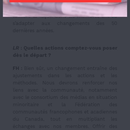
l’importance des médias francophones
locaux écrits au Canada et de mettre en
lumière la façon dont les membres ont su
s’adapter aux changements des 50
dernières années.
LR
: Quelles actions comptez-vous poser
dès le départ ?
FH
:
Bien sûr, un changement entraîne des
ajustements dans les actions et les
méthodes. Nous devrons renforcer nos
liens avec la communauté, notamment
avec le consortium des médias en situation
minoritaire et la Fédération des
communautés francophones et acadiennes
du Canada, tout en multipliant les
échanges avec nos membres. Offrir des