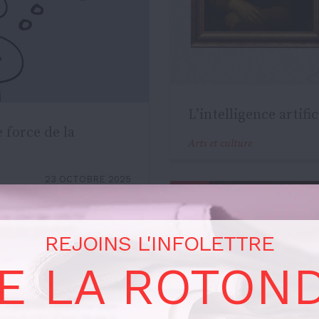
L’intelligence artific
e force de la
Arts et culture
23 OCTOBRE 2025
REJOINS L'INFOLETTRE
E LA ROTON