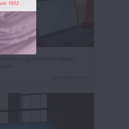
uis 1932
umérique : préserver le vivant
necté
20 OCTOBRE 2025