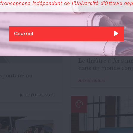
 francophone indépendant de l'Université d'Ottawa dep
Le théâtre à l’ère n
dans un monde con
e spontané ou
Arts et culture
18 OCTOBRE 2025