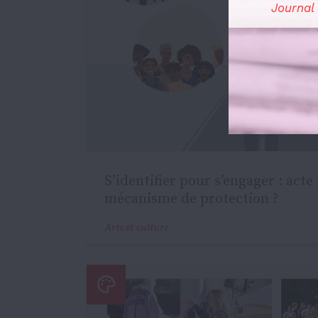
Journal
S’identifier pour s’engager : act
mécanisme de protection ?
Arts et culture