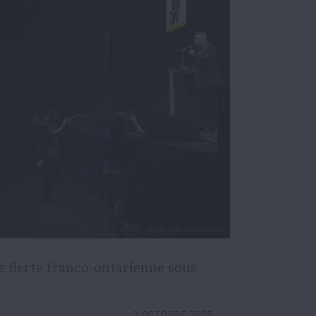
e fierté franco-ontarienne sous
3 OCTOBRE 2025