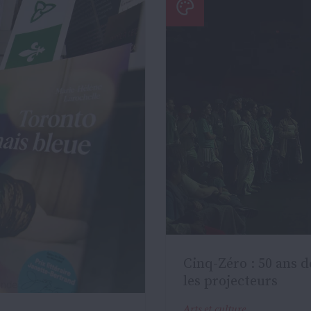
Cinq-Zéro : 50 ans d
les projecteurs
Arts et culture