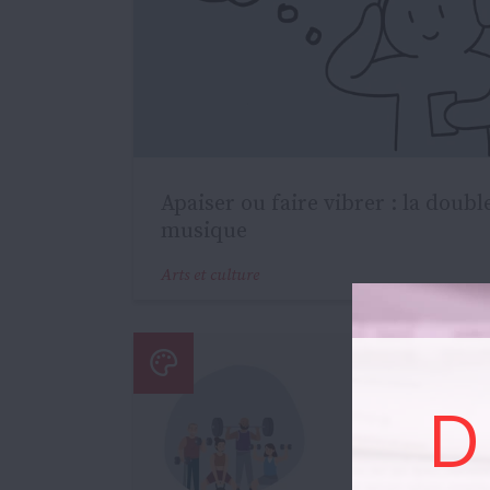
Apaiser ou faire vibrer : la doubl
musique
Arts et culture
D