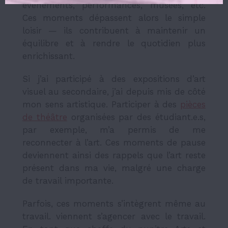
événements, performances, musées, etc.
Ces moments dépassent alors le simple
loisir — ils contribuent à maintenir un
équilibre et à rendre le quotidien plus
enrichissant.
Si j’ai participé à des expositions d’art
visuel au secondaire, j’ai depuis mis de côté
mon sens artistique. Participer à des
pièces
de théâtre
organisées par des étudiant.e.s,
par exemple, m’a permis de me
reconnecter à l’art. Ces moments de pause
deviennent ainsi des rappels que l’art reste
présent dans ma vie, malgré une charge
de travail importante.
Parfois, ces moments s’intègrent même au
travail. viennent s’agencer avec le travail.