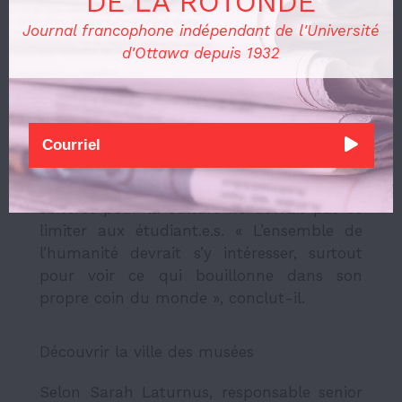
DE LA ROTONDE
Journal francophone indépendant de l'Université
de notre histoire et de notre
d'Ottawa depuis 1932
humanité."
– Alex Millaire – 
Millaire reconnaît qu’il s’agit là d’une
perspective d’artiste, mais estime que
l’intérêt pour la culture ne devrait pas se
limiter aux étudiant.e.s. « L’ensemble de
l’humanité devrait s’y intéresser, surtout
pour voir ce qui bouillonne dans son
propre coin du monde », conclut-il.
Découvrir la ville des musées
Selon Sarah Laturnus, responsable senior