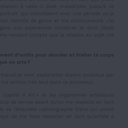
elation à celle-ci était maladroite, jusqu’à ce
portrait, qui coïncidaient avec une période où je
 mon identité de genre et ma communauté. J’ai
s aux expériences similaires et dont j’étais
n me rendant compte que la relation au sujet me
.
mment d’outils pour aborder et traiter le corps
ue en arts ?
travail et mon exploration étaient soutenus par
e me sentais très seul dans ce processus.
 «
Capital A Art
» et les organismes artistiques
aucoup de temps avant qu’on me respecte en tant
é de l’étiquette « photographe trans qui prend
saye de me faire respecter en tant qu’artiste à