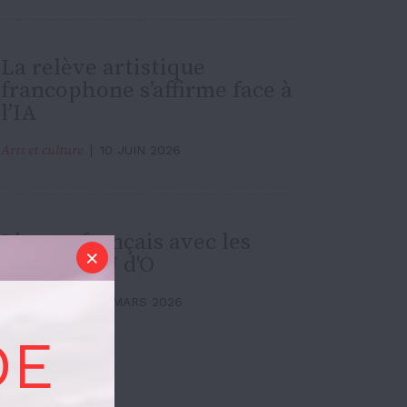
La relève artistique
francophone s’affirme face à
l’IA
Arts et culture
10 JUIN 2026
Lire en français avec les
clubs de l'U d'O
Arts et culture
2 MARS 2026
DE