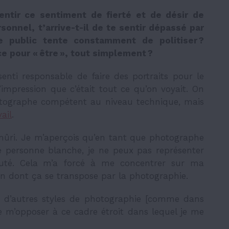
entir ce sentiment de fierté et de désir de
sonnel, t’arrive-t-il de te sentir dépassé par
le public tente constamment de politiser ?
e pour « être », tout simplement ?
nti responsable de faire des portraits pour le
l’impression que c’était tout ce qu’on voyait. On
ographe compétent au niveau technique, mais
vail
.
mûri. Je m’aperçois qu’en tant que photographe
e personne blanche, je ne peux pas représenter
é. Cela m’a forcé à me concentrer sur ma
çon dont ça se transpose par la photographie.
 à d’autres styles de photographie [comme dans
e m’opposer à ce cadre étroit dans lequel je me