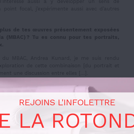
m’intéresse aussi à y développer un sens de
point focal, j’expérimente aussi avec d’autres
u plus de tes œuvres présentement exposées
 (MBAC) ? Tu es connu pour tes portraits,
x.
e du MBAC, Andrea Kunard, je me suis rendu
ploration de cette combinaison [du portrait et
ment une discussion entre elles […].
REJOINS L'INFOLETTRE
E LA ROTON