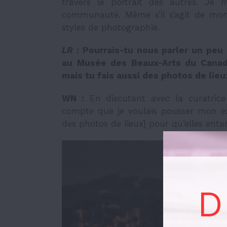
travers le portrait des autres. Je 
communauté. Même s’il s’agit de mon 
styles de photographie.
LR
: Pourrais-tu nous parler un pe
au Musée des Beaux-Arts du Canada
mais tu fais aussi des photos de lieu
WN :
En discutant avec la curatric
compte que je voulais pousser mon ex
des photos de lieux] pour qu’elles enta
D