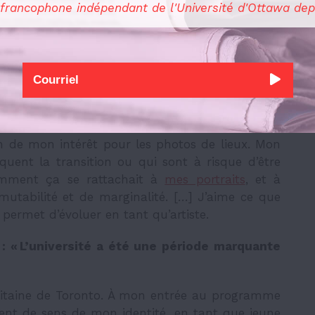
 francophone indépendant de l'Université d'Ottawa dep
n de mon intérêt pour les photos de lieux. Mon
quent la transition ou qui sont à risque d’être
comment ça se rattachait à
mes portraits
, et à
 mutabilité et de marginalité. […] J’aime ce que
permet d’évoluer en tant qu’artiste.
: « L’université a été une période marquante
politaine de Toronto. À mon entrée au programme
ment de sens de mon identité, en tant que jeune