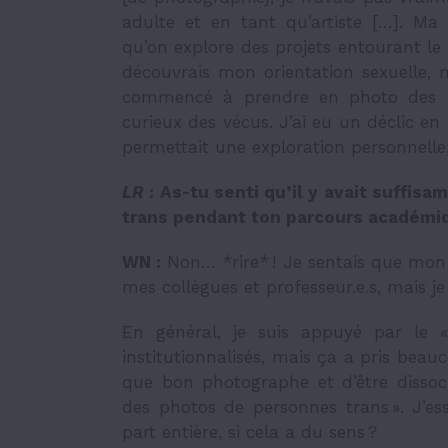
adulte et en tant qu’artiste […]. Ma r
qu’on explore des projets entourant le 
découvrais mon orientation sexuelle,
commencé à prendre en photo des gen
curieux des vécus. J’ai eu un déclic e
permettait une exploration personnelle
LR
: As-tu senti qu’il y avait suffisa
trans pendant ton parcours académiq
WN :
Non… *rire* ! Je sentais que mon 
mes collègues et professeur.e.s, mais j
En général, je suis appuyé par le
institutionnalisés, mais ça a pris be
que bon photographe et d’être dissoci
des photos de personnes trans ». J’es
part entière, si cela a du sens ?