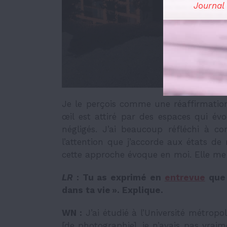
Journal
Je le perçois comme une réaffirmatio
œil est attiré par des espaces qui évo
négligés. J’ai beaucoup réfléchi à 
l’attention que j’accorde aux états de
cette approche évoque en moi. Elle me 
LR
:
Tu as exprimé en
entrevue
que 
dans ta vie ». Explique.
WN :
J’ai étudié à l’Université métro
[de photographie], je n’avais pas vrai