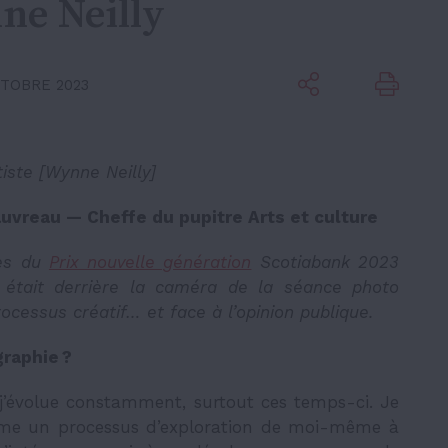
ne Neilly
CTOBRE 2023
rtiste [Wynne Neilly]
vreau — Cheffe du pupitre Arts et culture
res du
Prix nouvelle génération
Scotiabank 2023
ui était derrière la caméra de la séance photo
cessus créatif… et face à l’opinion publique.
graphie ?
 j’évolue constamment, surtout ces temps-ci. Je
omme un processus d’exploration de moi-même à