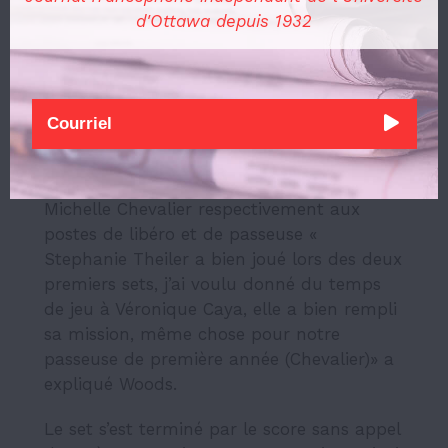
consécutif, les joueuses de Lucas Hodgson
d'Ottawa depuis 1932
ont eu du mal à se remotiver et n’ont pas
vraiment disputé la troisième manche aux
Gee-Gees. D’autant plus que réénergisées
par le retour de la Brésilienne Krueger
Schwanke, les Ottaviennes ont été très en
réussite lors de ce dernier set. Lionel
Woods a choisi de lancer Véronique Caya et
Michelle Chevalier respectivement aux
postes de libéro et de passeuse «
Stephanie Theiler a bien joué lors des deux
premiers sets, j’ai voulu donné du temps
de jeu à Véronique Caya, elle a bien rempli
sa mission, même chose pour notre
passeuse de première année (Chevalier)» a
expliqué Woods.
Le set s’est terminé par le score sans appel