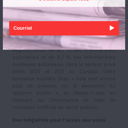
rétention de la main-d’œuvre dans le
public, car les cas sont plus lourds. Ça
n’améliore pas la situation », ajoute-t-il.
Un
rapport
publié cette semaine par
l’Institut canadien d’information sur la
santé indique qu’il y a eu une
augmentation de 6,5 % des infirmier.ère.s
autorisé.e.s et de 8,2 % des infirmier.ère.s
auxiliaires autorisé.e.s dans le secteur privé
entre 2020 et 2021 au Canada. Cette
tendance inquiète Silas. « Cela met encore
plus de pression sur le personnel du
système public », se désole-t-elle, en
insistant sur l’importance de créer de
nouveaux instituts de santé publics.
Des inégalités pour l’accès aux soins