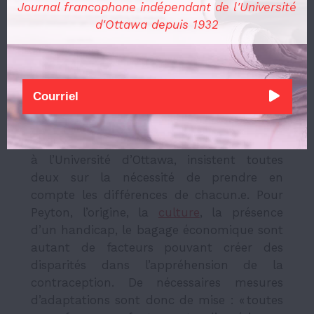
comme une menace pour les sociétés
Journal francophone indépendant de l'Université
coloniales et postcoloniales. La
d'Ottawa depuis 1932
coordinatrice Peyton dénonce quant à elle
le coût des méthodes contraceptives et le
manque d’information des services
gratuits mis à disposition.
Bourque et Allyssa Peyton, coordinatrice
du Centre de ressources des femmes (CRF)
à l’Université d’Ottawa, insistent toutes
deux sur la nécessité de prendre en
compte les différences de chacun.e. Pour
Peyton, l’origine, la
culture
, la présence
d’un handicap, le bagage économique sont
autant de facteurs pouvant créer des
disparités dans l’appréhension de la
contraception. De nécessaires mesures
d’adaptations sont donc de mise : « toutes