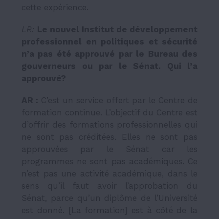
cette expérience.
LR:
Le nouvel Institut de d
é
veloppement
professionnel en politiques et s
é
curit
é
n
’
a pas
é
t
é
approuv
é
par le Bureau des
gouverneurs ou par le S
é
nat. Qui l
’
a
approuv
é
?
AR :
C’est un service offert par le Centre de
formation continue. L’objectif du Centre est
d’offrir des formations professionnelles qui
ne sont pas créditées. Elles ne sont pas
approuvées par le Sénat car les
programmes ne sont pas académiques. Ce
n’est pas une activité académique, dans le
sens qu’il faut avoir l’approbation du
Sénat, parce qu’un diplôme de l’Université
est donné. [La formation] est à côté de la