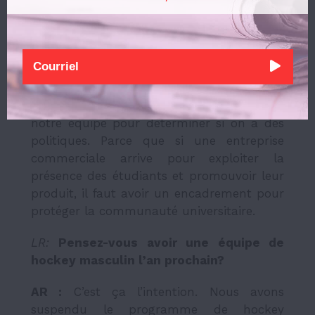
soient pas harcel
é
s par des compagnies
priv
é
es
à
des fins de mark
é
ting?
AR :
Je pense que c’est un bon point. Je
n’étais pas conscient du fait que Red Bull
soit ici pour pousser leur produit, mais
laissez-moi m’informer. Je vais parler avec
notre équipe pour déterminer si on a des
politiques. Parce que si une entreprise
commerciale arrive pour exploiter la
présence des étudiants et promouvoir leur
produit, il faut avoir un encadrement pour
protéger la communauté universitaire.
LR:
Pensez-vous avoir une
é
quipe de
hockey masculin l
’
an prochain?
AR :
C’est ça l’intention. Nous avons
suspendu le programme de hockey