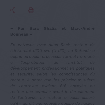
– Par Sara Ghalia et Marc-André
Bonneau –
En entrevue avec Allan Rock, recteur de
l
’
Universit
é
d
’
Ottawa (U d
’
O), La Rotonde a
appris qu
’
aucun processus formel n
’
a men
é
à
l
’
approbation de l
’
Institut de
d
é
veloppement professionnel en politiques
et s
é
curit
é
, selon les connaissances du
recteur.
À
noter que les principaux sujets
de l
’
entrevue avaient
é
t
é
envoy
é
s au
recteur une semaine avant le d
é
roulement
de l
’
entrevue. Le recteur a aussi assur
é
qu
’
il y aurait une nouvelle
é
quipe de hockey