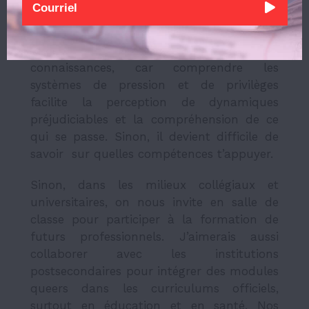
respect et la bienveillance, de la
maternelle au postsecondaire. Mon
approche est basée sur l’acquisition de
connaissances, car comprendre les
systèmes de pression et de privilèges
facilite la perception de dynamiques
préjudiciables et la compréhension de ce
qui se passe. Sinon, il devient difficile de
savoir sur quelles compétences t’appuyer.
Sinon, dans les milieux collégiaux et
universitaires, on nous invite en salle de
classe pour participer à la formation de
futurs professionnels. J’aimerais aussi
collaborer avec les institutions
postsecondaires pour intégrer des modules
queers dans les curriculums officiels,
surtout en éducation et en santé. Nos