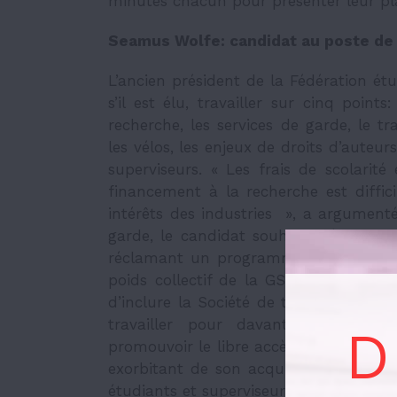
minutes chacun pour présenter leur pla
Seamus Wolfe: candidat au poste de 
L’ancien président de la Fédération étu
s’il est élu, travailler sur cinq point
recherche, les services de garde, le 
les vélos, les enjeux de droits d’auteurs
superviseurs. « Les frais de scolarit
financement à la recherche est diffici
intérêts des industries », a argumenté
garde, le candidat souhaite répondre 
réclamant un programme national de ga
poids collectif de la GSAÉD pour négo
d’inclure la Société de transport de l’
travailler pour davantage d’infras
D
promouvoir le libre accès à la documen
exorbitant de son acquisition. Pour év
étudiants et superviseurs, M. Wolfe veut