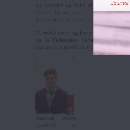
Journal
au courant de leurs droits et ainsi, q
dernier insiste sur la nécessité de t
autres associations étudiantes d’Ottawa
M. Wolfe vient également d’être élu au
de la Fédération canadienne des étu
occupera à partir du mois de mai.
Seamus Wolfe,
candidat au