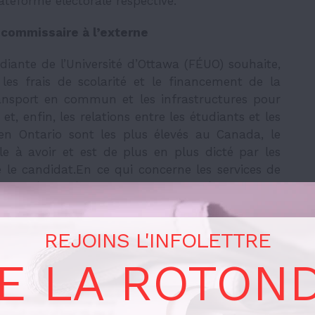
teforme électorale respective.
commissaire à l’externe
diante de l’Université d’Ottawa (FÉUO) souhaite,
s: les frais de scolarité et le financement de la
transport en commun et les infrastructures pour
 et, enfin, les relations entre les étudiants et les
é en Ontario sont les plus élevés au Canada, le
le à avoir et est de plus en plus dicté par les
 le candidat.En ce qui concerne les services de
aux défis spécifiques des parents étudiants en
rde d’enfants. M. Wolfe souhaite utiliser « le
cier à nouveau le laissez-passer universel afin
REJOINS L'INFOLETTRE
Outaouais à la table de discussion », en plus de
tructures pour les vélos. Il veut également
E LA ROTON
tation scientifique en dénonçant le coût actuel
iter les relations de pouvoir asymétriques entre
 tenir des ateliers pour que les étudiants soient