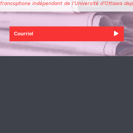
 francophone indépendant de l'Université d'Ottawa dep
u’ils soient davantage protégés. Finalement, ce
ravailler main dans la main avec la FÉUO et les
.
 Caucus national des étudiants de 2
e
et 3
e
cycle
diantes et étudiants (FCÉÉ), un poste qu’il