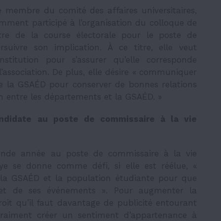
membre du comité des affaires universitaires,
mment participé à l’organisation du colloque de
re de la course électorale pour le poste de
suivre son implication. À ce titre, elle veut
stitution pour s’assurer qu’elle corresponde
association. De plus, elle désire « communiquer
de la GSAÉD pour conserver de bonnes relations
n entre les départements et la GSAÉD. »
andidate au poste de commissaire à la vie
onde année au poste de commissaire à la vie
e se donne comme défi, si elle est réélue, «
la GSAÉD et la population étudiante pour que
et de ses événements ». Pour augmenter la
roit qu’il faut davantage de publicité entourant
 vraiment créer un sentiment d’appartenance à