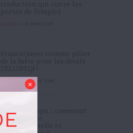
traduction qui ouvre les
portes de l’emploi
Actualités
31 MARS 2026
FrancoQueer comme pilier
de la lutte pour les droits
2ELGBTQI+
Actualités
28 AVRIL 2026
Nouveau papa : comment
DE
concilier vie
professionnelle et