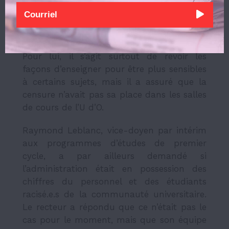
peur d’avoir perdu l’appui de l’Université ;
Frémont a répondu qu’il comprenait le
traumatisme des professeur.e.s, et a
réaffirmé son soutien au corps enseignant.
Pour lui, il s’agit surtout de revoir les
façons d’enseigner pour être plus sensibles
à certains sujets, mais il a assuré que la
censure n’avait pas sa place dans les salles
de cours de l’U d’O.
Raymond Leblanc,
vice-doyen par intérim
aux programmes d’études de premier
cycle
,
a par ailleurs demandé si
l’administration était en possession des
chiffres du personnel et des étudiants
racisé.e.s de la communauté universitaire.
Le recteur a répondu que ce n’était pas le
cas pour le moment, mais que son équipe