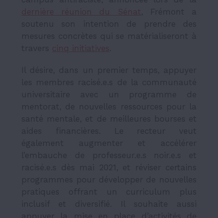
dernière réunion du Sénat
, Frémont a
soutenu son intention de prendre des
mesures concrètes qui se matérialiseront à
travers
cinq initiatives
.
Il désire, dans un premier temps, a
ppuyer
les membres racisé.e.s de la communauté
universitaire avec un programme de
mentorat, de nouvelles ressources pour la
santé mentale, et de meilleures bourses et
aides financières. Le recteur veut
également a
ugmenter et accélérer
l’embauche de professeur.e.s noir.e.s et
racisé.e.s dès mai 2021, et r
éviser certains
programmes pour développer de nouvelles
pratiques offrant un curriculum plus
inclusif et diversifié. Il souhaite aussi
appuyer la mise
en place d’activités de