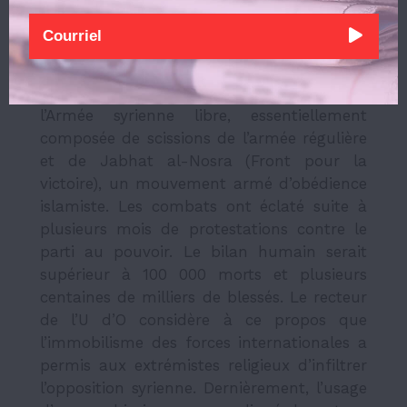
régulière, dirigée par le parti Ba’ath
(également orthographié Baas),
d’orientation nationaliste arabe, à laquelle
se sont alliés des miliciens du même parti
ainsi que des combattants kurdes, à
l’Armée syrienne libre, essentiellement
composée de scissions de l’armée régulière
et de Jabhat al-Nosra (Front pour la
victoire), un mouvement armé d’obédience
islamiste. Les combats ont éclaté suite à
plusieurs mois de protestations contre le
parti au pouvoir. Le bilan humain serait
supérieur à 100 000 morts et plusieurs
centaines de milliers de blessés. Le recteur
de l’U d’O considère à ce propos que
l’immobilisme des forces internationales a
permis aux extrémistes religieux d’infiltrer
l’opposition syrienne. Dernièrement, l’usage