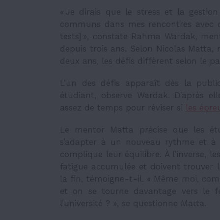
« Je dirais que le stress et la gesti
communs dans mes rencontres avec des
tests] », constate Rahma Wardak, ment
depuis trois ans. Selon Nicolas Matta, 
deux ans, les défis diffèrent selon le
L’un des défis apparaît dès la publi
étudiant, observe Wardak. D’après elle
assez de temps pour réviser si
les épre
Le mentor Matta précise que les étu
s’adapter à un nouveau rythme et à 
complique leur équilibre. À l’inverse, l
fatigue accumulée et doivent trouver l
la fin, témoigne-t-il. « Même moi, comme
et on se tourne davantage vers le f
l’université ? », se questionne Matta.