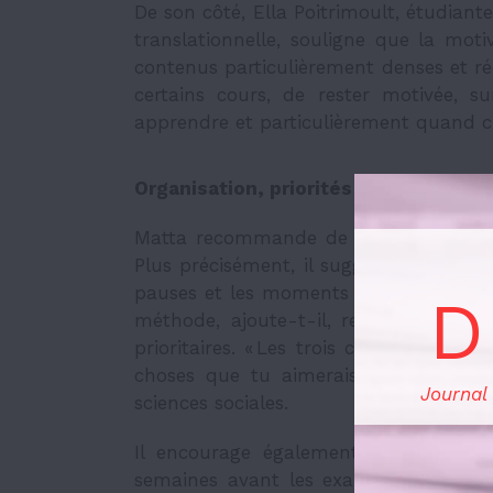
De son côté, Ella Poitrimoult, étudian
translationnelle, souligne que la moti
contenus particulièrement denses et récapi
certains cours, de rester motivée,
apprendre et particulièrement quand c’es
Organisation, priorités et techniques
Matta recommande de mettre en place 
Plus précisément, il suggère de mettr
pauses et les moments sociaux, afin d’
D
méthode, ajoute-t-il, repose sur la dé
prioritaires. « Les trois choses doivent
choses que tu aimerais finir le jour
Journal
sciences sociales.
Il encourage également les étudiant.
semaines avant les examens afin de m