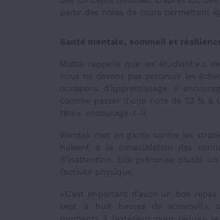
des concepts difficiles. D’après lui, 
partir des notes de cours permettent é
Santé mentale, sommeil et résilienc
Matta rappelle que les étudiant.e.s 
nous ne devons pas percevoir les éch
occasions d’apprentissage. Il encour
comme passer d’une note de 52 % à un 
tête », encourage-t-il.
Wardak met en garde contre les stratég
nuisent à la consolidation des conn
d’inattention. Elle préconise plutôt un
l’activité physique.
« C’est important d’avoir un bon repas l
sept à huit heures de sommeil », so
moments à l’extérieur pour réduire l