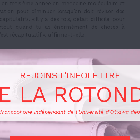
te en troisième année en médecine moléculaire et
vation peut diminuer lorsqu’on doit réviser des
tulatifs. « Il y a des fois, c’était difficile, pour
 surtout quand tu as énormément de choses à
t récapitulatif », affirme-t-elle.
un horaire structuré tout en restant flexible.
REJOINS L'INFOLETTRE
e chaque activité dans un agenda, y compris les
avoir une vision claire de sa journée. Une autre
E LA ROTON
finition de dix objectifs quotidiens, dont trois
 être finies et les sept autres objectifs sont des
 même », explique le mentor de la Faculté des
 francophone indépendant de l'Université d'Ottawa dep
e.s à commencer leurs révisions environ trois
ieux gérer les imprévus. Aborder les objectifs