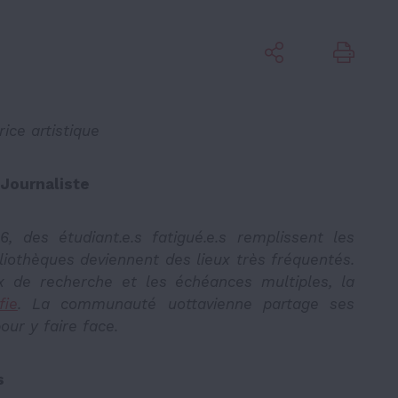
ice artistique
 Journaliste
, des étudiant.e.s fatigué.e.s remplissent les
bliothèques deviennent des lieux très fréquentés.
x de recherche et les échéances multiples, la
fie
. La communauté uottavienne partage ses
our y faire face.
s