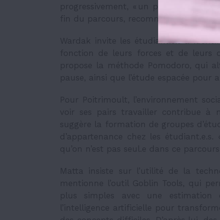
progressivement, « un pas à la fois »
fin du parcours, recommande-t-il.
Wardak invite les étudiant.e.s à identi
fonction de leurs forces et de leurs di
propose la méthode Pomodoro, qui alt
pause, ainsi que l’étude espacée pour 
Pour Poitrimoult, l’environnement soc
voir ses pairs travailler contribue 
suggère la formation de groupes d’étud
d’appartenance chez les étudiant.e.s.
qu’on n’est pas seul.e dans ce parcours-
Matta insiste sur l’utilité de la tech
mentionne l’outil Goblin Tools, qui p
plus simples avec une estimation d
l’intelligence artificielle pour transfo