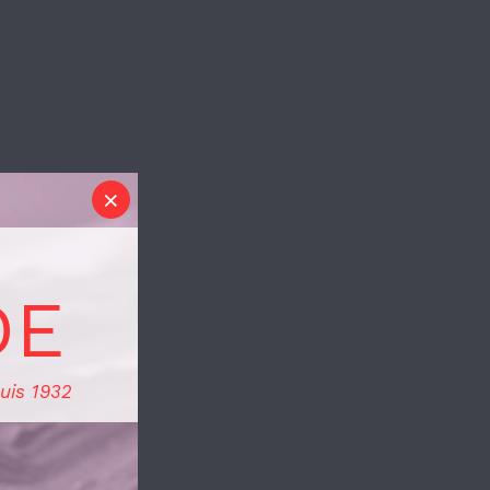
DE
uis 1932