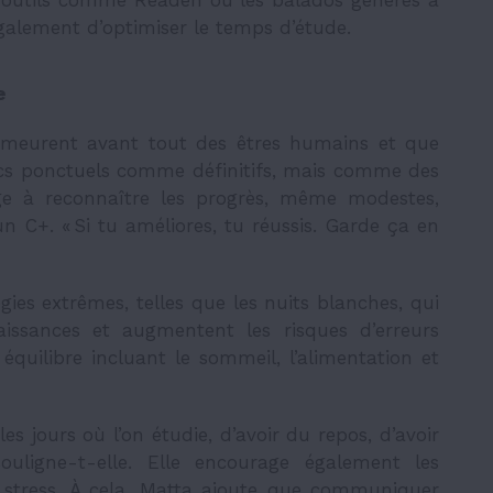
des outils comme Readen ou les balados générés à
galement d’optimiser le temps d’étude.
e
demeurent avant tout des êtres humains et que
ecs ponctuels comme définitifs, mais comme des
age à reconnaître les progrès, même modestes,
C+. « Si tu améliores, tu réussis. Garde ça en
ies extrêmes, telles que les nuits blanches, qui
aissances et augmentent les risques d’erreurs
 équilibre incluant le sommeil, l’alimentation et
es jours où l’on étudie, d’avoir du repos, d’avoir
uligne-t-elle. Elle encourage également les
e stress. À cela, Matta ajoute que communiquer