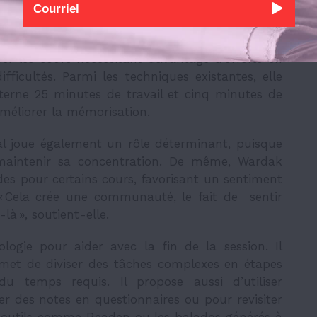
, plutôt que de se concentrer uniquement sur la
fier les cours nécessitant davantage d’efforts en
fficultés. Parmi les techniques existantes, elle
erne 25 minutes de travail et cinq minutes de
améliorer la mémorisation.
ial joue également un rôle déterminant, puisque
à maintenir sa concentration. De même, Wardak
es pour certains cours, favorisant un sentiment
 « Cela crée une communauté, le fait de sentir
là », soutient-elle.
nologie pour aider avec la fin de la session. Il
ermet de diviser des tâches complexes en étapes
u temps requis. Il propose aussi d’utiliser
rmer des notes en questionnaires ou pour revisiter