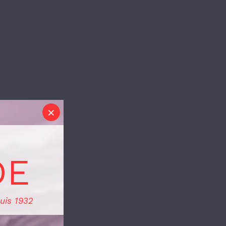
DE
uis 1932