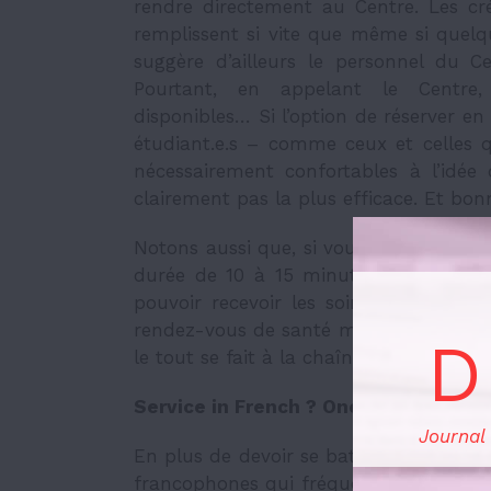
rendre directement au Centre. Les cré
remplissent si vite que même si quelq
suggère d’ailleurs le personnel du Ce
Pourtant, en appelant le Centre,
disponibles… Si l’option de réserver en l
étudiant.e.s – comme ceux et celles q
nécessairement confortables à l’idée 
clairement pas la plus efficace. Et b
Notons aussi que, si vous avez la chan
durée de 10 à 15 minutes seulement. 
pouvoir recevoir les soins adéquats… 
rendez-vous de santé mentale. Nous re
D
le tout se fait à la chaîne.
Service in French ? One moment, pl
Journal
En plus de devoir se battre avec les mé
francophones qui fréquentent le Centre