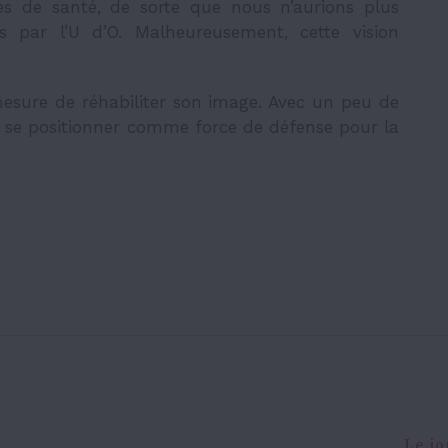
ces de santé, de sorte que nous n’aurions plus
ts par l’U d’O. Malheureusement, cette vision
 mesure de réhabiliter son image. Avec un peu de
nt se positionner comme force de défense pour la
Le jo