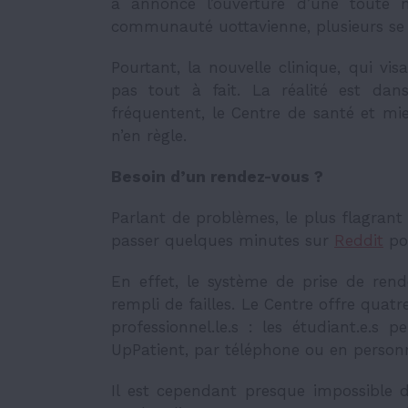
a annoncé l’ouverture d’une toute n
communauté uottavienne, plusieurs se s
Pourtant, la nouvelle clinique, qui visa
pas tout à fait. La réalité est dan
fréquentent, le Centre de santé et mi
n’en règle.
Besoin d’un rendez-vous ?
Parlant de problèmes, le plus flagrant 
passer quelques minutes sur
Reddit
pou
En effet, le système de prise de ren
rempli de failles. Le Centre offre qua
professionnel.le.s : les étudiant.e.s p
UpPatient, par téléphone ou en person
Il est cependant presque impossible