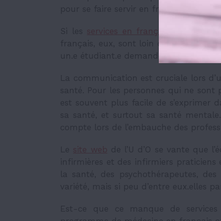
pour se faire servir en français.
Si les
services en français
sont disponi
français, eux, sont loin d’être garantis.
un.e étudiant.e demande à consulter 
La communication est cruciale lors d’u
santé. Pour les personnes qui ne sont p
est souvent plus facile de s’exprimer 
sa santé, et surtout sa santé mentale
compte lors de l’embauche des professio
Le
site web
de l’U d’O se vante que l
infirmières et des infirmiers praticiens
la santé, des psychothérapeutes, des 
variété, mais si peu d’entre eux.elles pa
Est-ce que ce manque de services 
programme de médecine en français offe