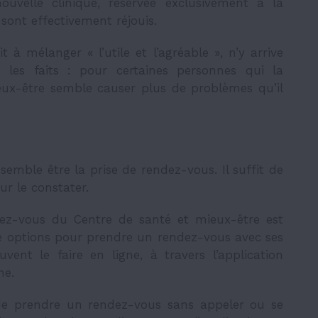
ouvelle clinique, réservée exclusivement à la
ont effectivement réjouis.
it à mélanger « l’utile et l’agréable », n’y arrive
s les faits : pour certaines personnes qui la
eux-être semble causer plus de problèmes qu’il
semble être la prise de rendez-vous. Il suffit de
r le constater.
dez-vous du Centre de santé et mieux-être est
tre options pour prendre un rendez-vous avec ses
euvent le faire en ligne, à travers l’application
ne.
 de prendre un rendez-vous sans appeler ou se