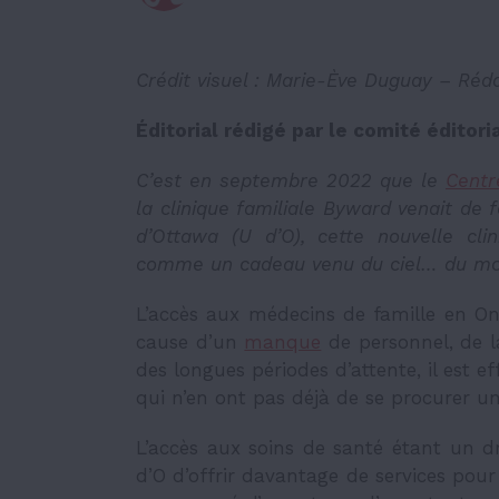
Crédit visuel : Marie-Ève Duguay – Réd
Éditorial rédigé par le comité éditori
C’est en septembre 2022 que le
Centr
la clinique familiale Byward venait de f
d’Ottawa (U d’O), cette nouvelle clin
comme un cadeau venu du ciel… du moin
L’accès aux médecins de famille en Onta
cause d’un
manque
de personnel, de 
des longues périodes d’attente, il est e
qui n’en ont pas déjà de se procurer u
L’accès aux soins de santé étant un dro
d’O d’offrir davantage de services pour