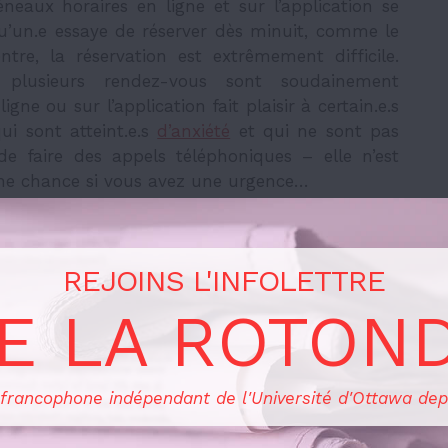
neaux horaires en ligne et sur l’application se
u’un.e essaye de réserver dès minuit, comme le
ntre, la réservation est extrêmement difficile.
 plusieurs rendez-vous sont soudainement
igne ou sur l’application fait plaisir à certain.e.s
ui sont atteint.e.s
d’anxiété
et qui ne sont pas
de faire des appels téléphoniques – elle n’est
onne chance si vous avez une urgence…
ce d’obtenir un rendez-vous, ceux-ci sont d’une
Il faut savoir poser les bonnes questions pour
REJOINS L'INFOLETTRE
Ce n’est pas toujours évident, surtout lors des
ssentons que les rendez-vous sont pressés, que
E LA ROTON
ease
 francophone indépendant de l'Université d'Ottawa dep
thodes de prise de rendez-vous, les étudiant.e.s
 de santé et mieux-être doivent aussi se battre