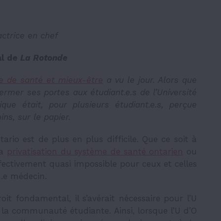
actrice en chef
al de
La Rotonde
e de santé et mieux-être
a vu le jour. Alors que
ermer ses portes aux étudiant.e.s de l’Université
ique était, pour plusieurs étudiant.e.s, perçue
s, sur le papier.
rio est de plus en plus difficile. Que ce soit à
la
privatisation du système de santé ontarien
ou
ffectivement quasi impossible pour ceux et celles
n.e médecin.
it fondamental, il s’avérait nécessaire pour l’U
 la communauté étudiante. Ainsi, lorsque l’U d’O