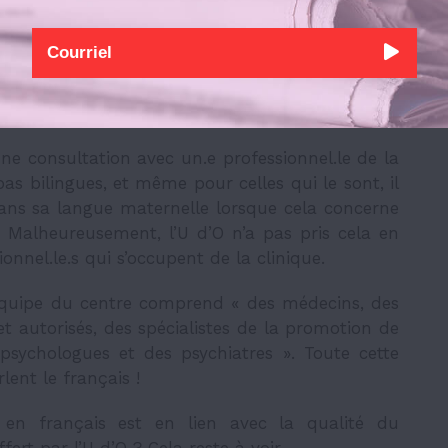
bles à l’accueil du Centre, les rendez-vous en
 Il arrive aussi que les délais soient plus longs si
un.e médecin francophone.
ne consultation avec un.e professionnel.le de la
as bilingues, et même pour celles qui le sont, il
dans sa langue maternelle lorsque cela concerne
. Malheureusement, l’U d’O n’a pas pris cela en
nnel.le.s qui s’occupent de la clinique.
’équipe du centre comprend « des médecins, des
 et autorisés, des spécialistes de la promotion de
psychologues et des psychiatres ». Toute cette
rlent le français !
en français est en lien avec la qualité du
rt par l’U d’O ? Cela reste à voir…