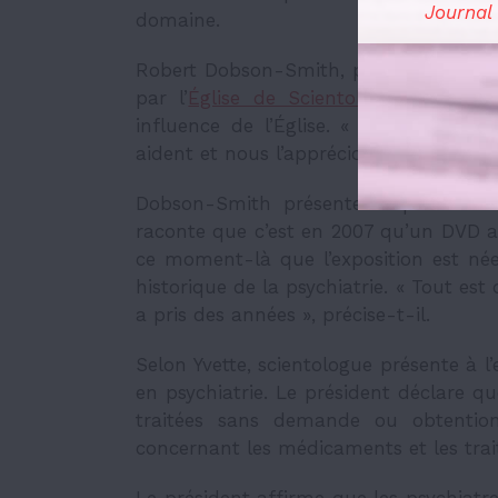
Journal
domaine.
Robert Dobson-Smith, président de la
par l’
Église de Scientologie
. Il préci
influence de l’Église. «
Nous avons no
aident et nous l’apprécions
», décrit-il.
Dobson-Smith présente l’exposition c
raconte que c’est en 2007 qu’un DVD a
ce moment-là que l’exposition est née.
historique de la psychiatrie. «
Tout est 
a pris des années
», précise-t-il.
Selon Yvette, scientologue présente à l’
en psychiatrie. Le président déclare qu
traitées sans demande ou obtention
concernant les médicaments et les trai
Le président affirme que les psychiatr