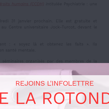
droits humains (CCDH)
intitulée
Psychiatrie : une
redi 31 janvier prochain. Elle est gratuite et
, au
C
entre universitaire Jock-Turcot, devant le
ent : «
soyez là et obtenez les faits
». Ils
 en santé mentale.
is séminaires organisés par des membres de la
e peut cacher une étiquette ?
», le mercredi 29
s ?
» et le jeudi
30 janvier à 19 h «
Electrochoc ;
REJOINS L'INFOLETTRE
E LA ROTON
sente comme un organisme de surveillance de la
 et alerterait les autorités sur des abus dans le