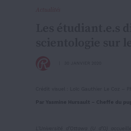
Actualités
Les étudiant.e.s d
scientologie sur 
30 JANVIER 2020
Crédit visuel :
Loïc Gauthier Le Coz
– P
Par Yasmine Hursault – Cheffe du pu
L’Université d’Ottawa (U d’O) accueill