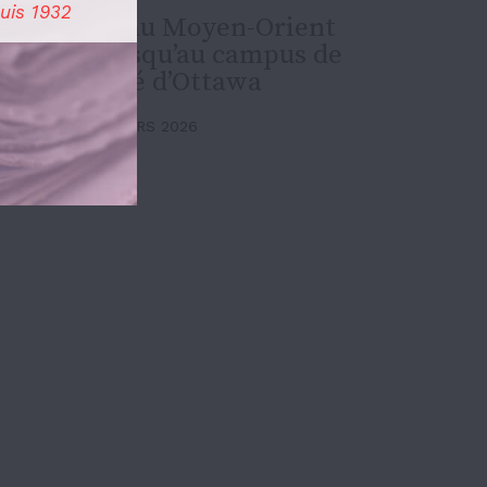
uis 1932
La guerre au Moyen-Orient
résonne jusqu’au campus de
l’Université d’Ottawa
Actualités
24 MARS 2026