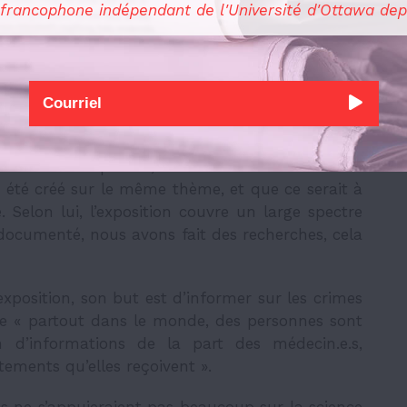
 francophone indépendant de l'Université d'Ottawa dep
 CCDH explique que la Commission a été établie
se qu’elle a ses propres activités sans aucune
tre propre personnel. Des scientologues nous
omme intemporelle, itinérante et mondiale. Il
 été créé sur le même thème, et que ce serait à
 Selon lui, l’exposition couvre un large spectre
documenté, nous avons fait des recherches, cela
exposition, son but est d’informer sur les crimes
e «
partout dans le monde, des personnes sont
 d’informations de la part des médecin.e.s,
tements qu’elles reçoivent
».
es ne s’appuieraient pas beaucoup sur la science