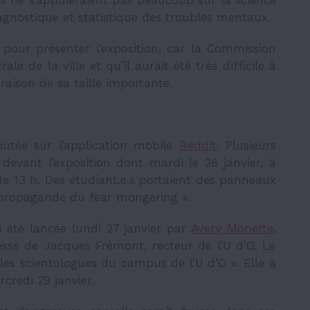
agnostique et statistique des troubles mentaux.
 pour présenter l’exposition, car la Commission
le de la ville et qu’il aurait été très difficile à
raison de sa taille importante.
butée sur l’application mobile
Reddit
. Plusieurs
devant l’exposition dont mardi le 28 janvier, à
de 13
h. Des étudiant.e.s portaient des panneaux
 propagande du
fear mongering
».
i été lancée lundi 27 janvier par
Avery Monette
,
esse de Jacques Frémont, recteur de l’U d’O. Le
 les scientologues du campus de l’U d’O
». Elle a
rcredi 29 janvier.