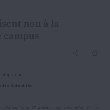
isent non à la
le campus
hotographe
pitre Actualités
e, depuis lundi 27 janvier, une exposition de la