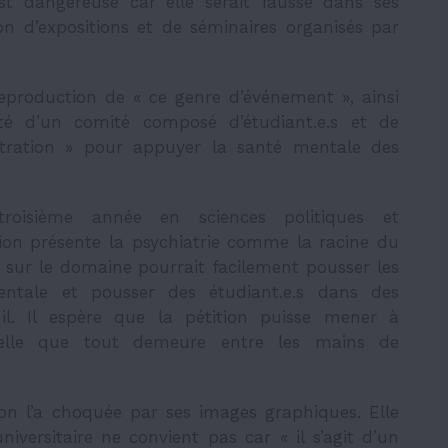
est dangereuse car elle serait fausse dans ses
ion d’expositions et de séminaires organisés par
eproduction de «
ce genre d’événement
», ainsi
té d’un comité composé d’étudiant.e.s et de
tration
» pour appuyer la santé mentale des
roisième année en sciences politiques et
ion présente la psychiatrie comme la racine du
sur le domaine pourrait facilement pousser les
entale et pousser des étudiant.e.s dans des
-il. Il espère que la pétition puisse mener à
appelle que tout demeure entre les mains de
ion l’a choquée par ses images graphiques. Elle
versitaire ne convient pas car « il s’agit d’un