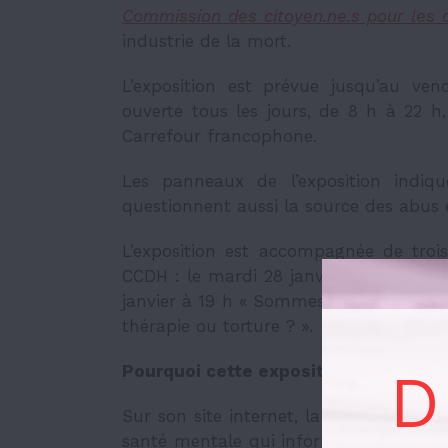
Commission des citoyen.ne.s pour les 
industrie de la mort.
L’exposition est prévue jusqu’au vend
ouverte tous les jours, de 8 h à 22 h
Carrefour francophone.
Les panneaux de l’exposition indiqu
questionnent aussi la source des abus
L’exposition est accompagnée de tro
CCDH
: le mardi 28 janvier à 19
h, «
Qu
janvier à 19
h «
Sommes-nous tous fou
thérapie ou torture ?
».
Pourquoi cette exposition ?
D
Sur son site internet, la CCDH se pré
santé mentale qui informerait le public