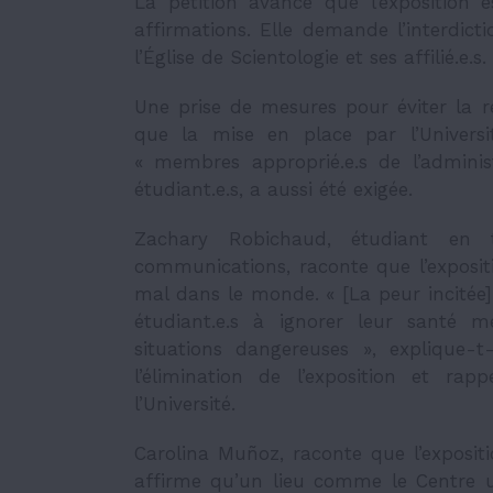
La pétition avance que l’exposition 
affirmations. Elle demande l’interdict
l’Église de Scientologie et ses affilié.e.s.
Une prise de mesures pour éviter la r
que la mise en place par l’Universi
«
membres approprié.e.s de l’adminis
étudiant.e.s, a aussi été exigée.
Zachary Robichaud, étudiant en t
communications, raconte que l’exposit
mal dans le monde. « [La peur incitée]
étudiant.e.s à ignorer leur santé m
situations dangereuses
», explique-t
l’élimination de l’exposition et r
l’Université.
Carolina Muñoz
,
raconte que l’exposit
affirme qu’un lieu comme le Centre uni