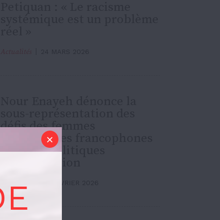
Petiquan : « Le racisme
systémique est un problème
réel »
Actualités
24 MARS 2026
Nour Enayeh dénonce la
sous-représentation des
défis des femmes
immigrantes francophones
dans les politiques
d’immigration
DE
Actualités
25 FÉVRIER 2026