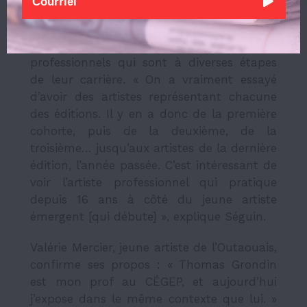
Vingt-cinq artistes à la même exposition,
c’est aussi un tête-à-tête entre plusieurs
professionnels qui sont à diverses étapes
de leur carrière. « On a vraiment essayé
d’avoir des artistes représentant chacune
des éditions. Il y en a donc de la première
cohorte, puis de la deuxième, de la
troisième… jusqu’aux artistes de la dernière
édition, l’année passée. C’est intéressant de
voir l’artiste professionnel qui pratique
depuis 16 ans à côté du jeune artiste
émergent [qui débute] », explique Séguin.
Valérie Mercier, jeune artiste de l’Outaouais,
confirme ses propos : « Thomas Grondin
est mon prof au CÉGEP, et aujourd’hui
j’expose dans le même contexte que lui. »