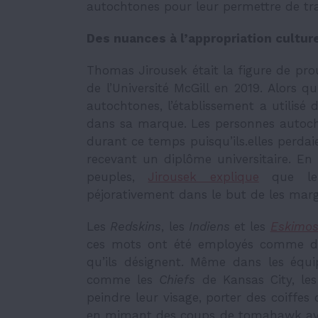
autochtones pour leur permettre de tra
Des nuances à l’appropriation culture
Thomas Jirousek était la figure de 
de l’Université McGill en 2019. Alors qu
autochtones, l’établissement a utilisé
dans sa marque. Les personnes autoch
durant ce temps puisqu’ils.elles perd
recevant un diplôme universitaire. 
peuples,
Jirousek explique
que le 
péjorativement dans le but de les margi
Les
Redskins
, les
Indiens
et les
Eskimo
ces mots ont été employés comme de
qu’ils désignent. Même dans les équ
comme les
Chiefs
de Kansas City, les 
peindre leur visage, porter des coiffes
en mimant des coups de tomahawk avec