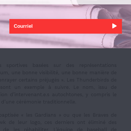
e qui ne leur appartient pas.
s qui ont changé leur identité au cours des
ou aucune consultation avec les communautés
es de choisir un nom ou un logo original pour
es valeurs. À mes yeux et ceux de
certain.e.s
montre une incompréhension fondamentale du
sportives basées sur des représentations
um, une bonne visibilité, une bonne manière de
enrayer certains préjugés ». Les Thunderbirds de
e sont un exemple à suivre. Le nom, issu de
ion d’intervenant.e.s autochtones, y compris le
et d’une cérémonie traditionnelle.
ebaptisée « les Gardians » ou que les Braves de
 de leur logo, ces derniers ont éliminé des
 de les réhabiliter. L’équipe de baseball de