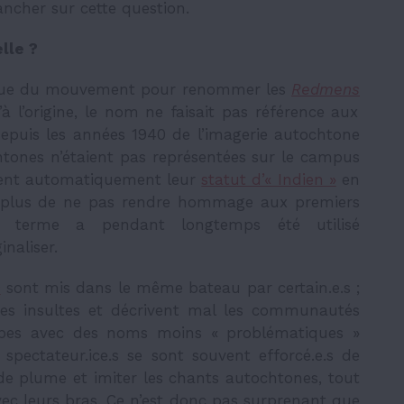
ncher sur cette question.
lle ?
proue du mouvement pour renommer les
Redmens
’à l’origine, le nom ne faisait pas référence aux
 depuis les années 1940 de l’imagerie autochtone
tones n’étaient pas représentées sur le campus
aient automatiquement leur
statut d’« Indien »
en
En plus de ne pas rendre hommage aux premiers
terme a pendant longtemps été utilisé
naliser.
s
sont mis dans le même bateau par certain.e.s ;
s insultes et décrivent mal les communautés
ipes avec des noms moins « problématiques »
spectateur.ice.s se sont souvent efforcé.e.s de
 de plume et imiter les chants autochtones, tout
 leurs bras. Ce n’est donc pas surprenant que