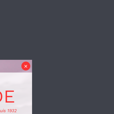
DE
uis 1932