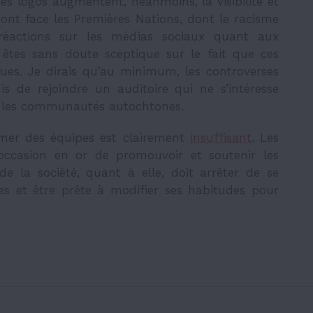
es logos augmentent, néanmoins, la visibilité et
ont face les Premières Nations, dont le racisme
 réactions sur les médias sociaux quant aux
êtes sans doute sceptique sur le fait que ces
ues. Je dirais qu’au minimum, les controverses
 de rejoindre un auditoire qui ne s’intéresse
s les communautés autochtones.
mmer des équipes est clairement
insuffisant
. Les
occasion en or de promouvoir et soutenir les
 la société, quant à elle, doit arrêter de se
s et être prête à modifier ses habitudes pour