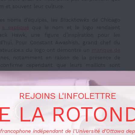
m et souvent leur culture.
des noms d’équipes, les
Blackhawks
de Chicago
n
a expliqué
que le nom et le logo rendaient
k Hawk, une figure d’inspiration pour les
d’hui. Pour Constant Awashish, grand chef du
éateur.ice.s du logo ont démontré un
manque de
ones, notamment en raison de la présence de
l confirme cependant que leurs maillots sont
chtones, entre autres parce que l’iconographie
que.
REJOINS L'INFOLETTRE
E LA ROTON
que la «
cancel culture
» à l’égard des équipes
sonnes autochtones cherchent avant tout à être
leur culture est empruntée pour les fins d’une
les équipes risquent de perpétuer les relations
 francophone indépendant de l'Université d'Ottawa dep