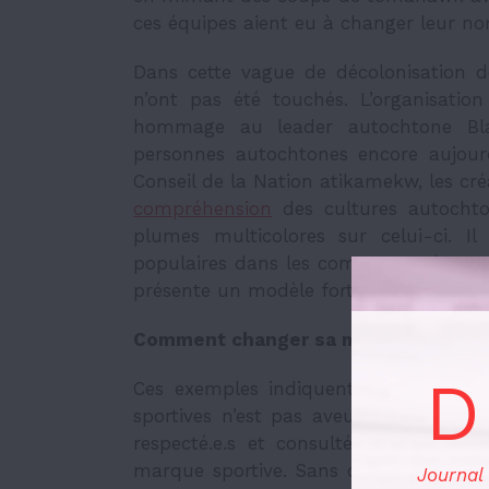
ces équipes aient eu à changer leur no
Dans cette vague de décolonisation 
n’ont pas été touchés. L’organisatio
hommage au leader autochtone Blac
personnes autochtones encore aujour
Conseil de la Nation atikamekw, les cr
compréhension
des cultures autocht
plumes multicolores sur celui-ci. I
populaires dans les communautés auto
présente un modèle fort et emblémati
Comment changer sa marque ?
D
Ces exemples indiquent clairement 
sportives n’est pas aveugle ; les per
respecté.e.s et consulté.e.s lorsque 
marque sportive. Sans ces démarches, 
Journal