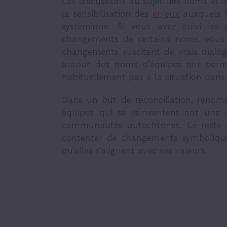
Les discussions au sujet des noms et d
la sensibilisation des
enjeux
auxquels f
systémique. Si vous avez suivi les
changements de certains noms, vous 
changements suscitent de vrais dialog
autour des noms d’équipes ont permis
habituellement pas à la situation dan
Dans un but de réconciliation, reno
équipes qui se réinventent ont une 
communautés autochtones. Le reste de
contenter de changements symbolique
qu’elles s’alignent avec ses valeurs.