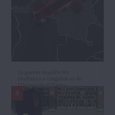
La guerre inquiète les
étudiant.e.s congolais.es de
l’Université d’Ottawa
Actualités
13 FÉVRIER 2025