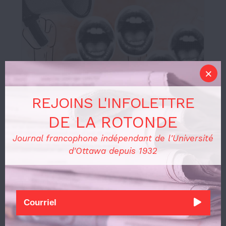
REJOINS L'INFOLETTRE
DE LA ROTONDE
J’ai le droit de m’exprimer, mais y
Journal francophone indépendant de l'Université
a-t-il des limites ?
d'Ottawa depuis 1932
Actualités
8 FÉVRIER 2025