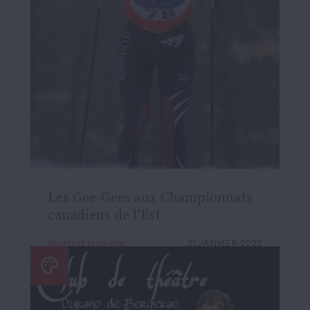
Les Gee-Gees aux Championnats
canadiens de l’Est
Sports et bien-être
31 JANVIER 2025