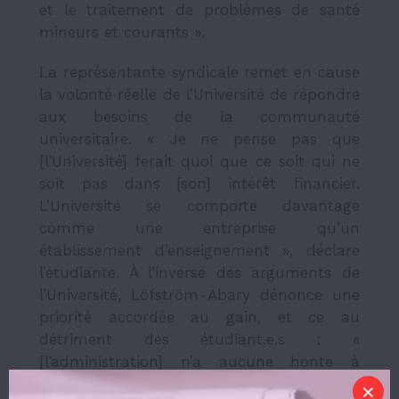
et le traitement de problèmes de santé
mineurs et courants ».
La représentante syndicale remet en cause
la volonté réelle de l’Université de répondre
aux besoins de la communauté
universitaire. « Je ne pense pas que
[l’Université] ferait quoi que ce soit qui ne
soit pas dans [son] intérêt financier.
L’Université se comporte davantage
comme une entreprise qu’un
établissement d’enseignement », déclare
l’étudiante. À l’inverse des arguments de
l’Université, Löfström-Abary dénonce une
priorité accordée au gain, et ce au
détriment des étudiant.e.s : «
[l’administration] n’a aucune honte à
augmenter les
frais de scolarité
chaque