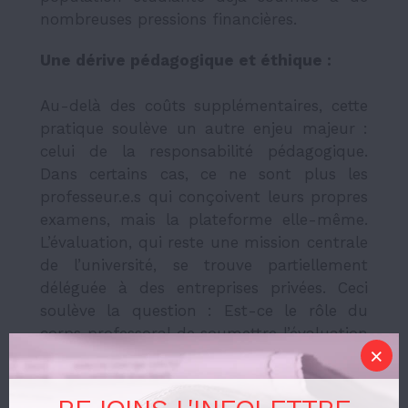
nombreuses pressions financières.
Une dérive pédagogique et éthique :
Au-delà des coûts supplémentaires, cette
pratique soulève un autre enjeu majeur :
celui de la responsabilité pédagogique.
Dans certains cas, ce ne sont plus les
professeur.e.s qui conçoivent leurs propres
examens, mais la plateforme elle-même.
L’évaluation, qui reste une mission centrale
de l’université, se trouve partiellement
déléguée à des entreprises privées. Ceci
soulève la question : Est-ce le rôle du
corps professoral de soumettre l’évaluation
de ses étudiant.e.s à une logique
commerciale ?