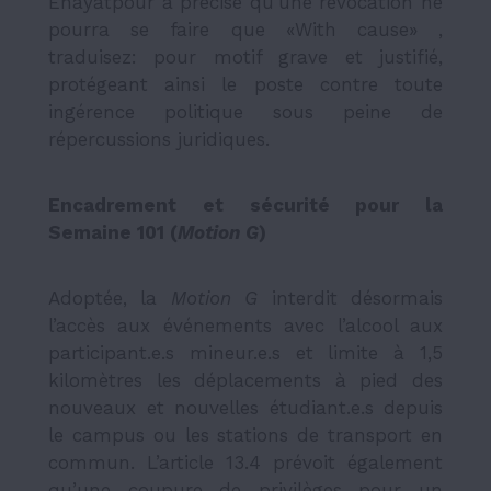
Enayatpour a précisé qu’une révocation ne
pourra se faire que «With cause
» ,
traduisez: pour motif grave et justifié,
protégeant ainsi le poste contre toute
ingérence politique sous peine de
répercussions juridiques.
Encadrement et sécurité pour la
Semaine 101 (
Motion G
)
Adoptée, la
Motion G
interdit désormais
l’accès aux événements avec l’alcool aux
participant.e.s mineur.e.s et limite à 1,5
kilomètres les déplacements à pied des
nouveaux et nouvelles étudiant.e.s depuis
le campus ou les stations de transport en
commun. L’article 13.4 prévoit également
qu’une coupure de privilèges pour un