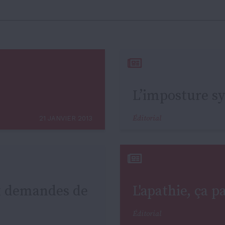
L’imposture sy
Éditorial
21 JANVIER 2013
ux demandes de
L'apathie, ça pa
Éditorial