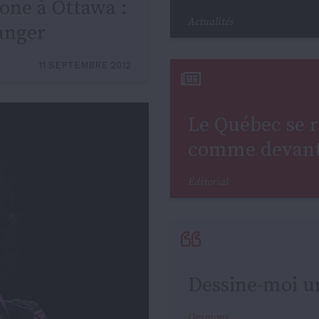
one à Ottawa :
Actualités
anger
11 SEPTEMBRE 2012
Le Québec se r
comme devant 
Éditorial
Dessine-moi u
Opinions