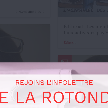
12 NOVEMBRE 2012
Éditorial : Les memb
faux activistes payé
Éditorial
REJOINS L'INFOLETTRE
E LA ROTON