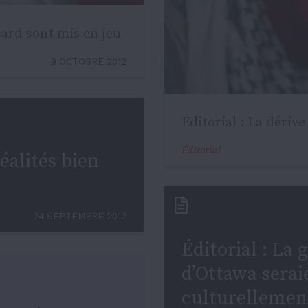
sard sont mis en jeu
9 OCTOBRE 2012
Éditorial : La dériv
Éditorial
éalités bien
24 SEPTEMBRE 2012
Éditorial : La 
d’Ottawa serai
culturellement