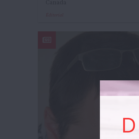
Canada
Éditorial
D