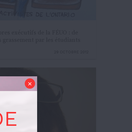
res exécutifs de la FÉUO : de
s grassement par les étudiants
29 OCTOBRE 2012
DE