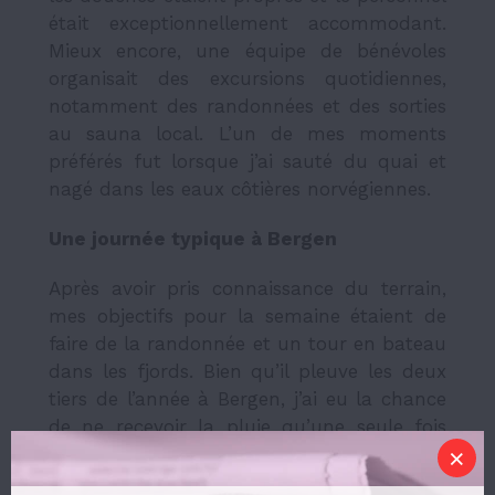
était exceptionnellement accommodant.
Mieux encore, une équipe de bénévoles
organisait des excursions quotidiennes,
notamment des randonnées et des sorties
au sauna local. L’un de mes moments
préférés fut lorsque j’ai sauté du quai et
nagé dans les eaux côtières norvégiennes.
Une journée typique à Bergen
Après avoir pris connaissance du terrain,
mes objectifs pour la semaine étaient de
faire de la randonnée et un tour en bateau
dans les fjords. Bien qu’il pleuve les deux
tiers de l’année à Bergen, j’ai eu la chance
de ne recevoir la pluie qu’une seule fois
pendant mon séjour. Inspirée par les
habitant.e.s que j’avais vu escalader le