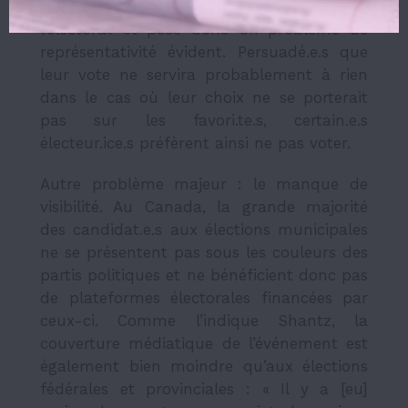
de traduire la volonté de la majorité de
l’électorat et pose donc un problème de
représentativité évident. Persuadé.e.s que
leur vote ne servira probablement à rien
dans le cas où leur choix ne se porterait
pas sur les favori.te.s, certain.e.s
électeur.ice.s préfèrent ainsi ne pas voter.
Autre problème majeur : le manque de
visibilité. Au Canada, la grande majorité
des candidat.e.s aux élections municipales
ne se présentent pas sous les couleurs des
partis politiques et ne bénéficient donc pas
de plateformes électorales financées par
ceux-ci. Comme l’indique Shantz, la
couverture médiatique de l’événement est
également bien moindre qu’aux élections
fédérales et provinciales : « Il y a [eu]