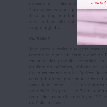
Journal
de séduire les électeur.ice.s avec des
Parti conservateur, qui, lui, préfè
Trudeau. Cependant, il est légitime de 
voix semblent être achetées avec les f
propre argent…
Cui bono
?
Tout porte à croire que cette mesure
comme le dirait un certain chef de l’É
majorité des produits essentiels en
étudiant.e.s précaires, n’allons pas e
quelques cennes sur les Doritos. Je n
ceux qui triment pour boucler leurs fi
payer leurs courses et leurs factures 
pour Noël. Ou peut-être Trudeau s’atte
pour faire réchauffer nos foyers ? Pers
du Colleen Hoover…