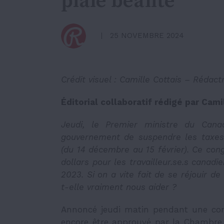
plaie béante
25 NOVEMBRE 2024
Crédit visuel : Camille Cottais – Rédact
Éditorial collaboratif rédigé par Cam
Jeudi, le Premier ministre du Canad
gouvernement de suspendre les taxes
(du 14 décembre au 15 février). Ce co
dollars pour les travailleur.se.s canad
2023. Si on a vite fait de se réjouir 
t-elle vraiment nous aider ?
Annoncé jeudi matin pendant une conf
encore être approuvé par la Chambr