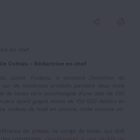
rice en chef
ille Cottais – Rédactrice en chef
a, Justin Trudeau, a annoncé l’intention du
 sur de nombreux produits pendant deux mois
ngé de taxes sera accompagné d’une aide de 250
ien.ne.s ayant gagné moins de 150 000 dollars en
de ce cadeau de Noël en avance, cette mesure va-
érence de presse, ce congé de taxes, qui doit
e des communes,
s’appliquerait à une variété de