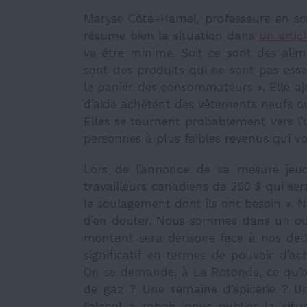
Maryse Côté-Hamel, professeure en sci
résume bien la situation dans
un artic
va être minime. Soit ce sont des alim
sont des produits qui ne sont pas esse
le panier des consommateurs ». Elle ajo
d’aide achètent des vêtements neufs ou
Elles se tournent probablement vers l
personnes à plus faibles revenus qui vo
Lors de l’annonce de sa mesure jeu
travailleurs canadiens de 250 $ qui se
le soulagement dont ils ont besoin ». 
d’en douter. Nous sommes dans un ou
montant sera dérisoire face à nos dett
significatif en termes de pouvoir d’a
On se demande, à
La Rotonde, ce qu’
de gaz ? Une semaine d’épicerie ? U
l’alcool à rabais pour oublier la sit