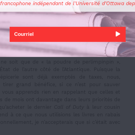
 francophone indépendant de l'Université d'Ottawa dep
 mesures populaires, à l’exception peut-être du
re blâmer tous nos maux sur l’immigration et
s’interroger sur la santé d’une démocratie où les
onds des contribuables, c’est-à-dire avec notre
 ne soit que de « la poudre de perlimpinpin »,
tat de l’autre côté de l’Atlantique. Puisque la
 épicerie sont déjà exemptés de taxes, nous,
n tirer grand bénéfice, si ce n’est pour sauver
e vous apprends rien en rappelant que celles et
ns de mois ont davantage dans leurs priorités de
qu’acheter le dernier
Call of Duty
à leur cousin
nd à ce que nous utilisions les livres en rabais
onnellement, je n’accepterais que si c’était avec