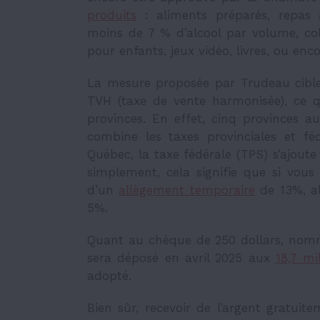
produits
: aliments préparés, repas a
moins de 7 % d’alcool par volume, coll
pour enfants, jeux vidéo, livres, ou enc
La mesure proposée par Trudeau cible l
TVH (taxe de vente harmonisée), ce qu
provinces. En effet, cinq provinces a
combine les taxes provinciales et féd
Québec, la taxe fédérale (TPS) s’ajoute 
simplement, cela signifie que si vous
d’un
allègement temporaire
de 13%, al
5%.
Quant au chèque de 250 dollars, no
sera déposé en avril 2025 aux
18,7 mi
adopté.
Bien sûr, recevoir de l’argent gratui