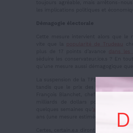
toujours agréable, mais arrêtons-nou
les implications
politiques et économiq
Démagogie électorale
Cette mesure intervient alors que le 
vite que la
popularité de Trudeau
chu
plus de 17 points d’avance
dans les
séduire les conservateur.ice.s ? En tout
qu’une mesure aussi démagogique que
La suspension de la TPS/TVH pendant 
tandis que le prix des chèques est 
François Blanchet, chef du Bloc québé
milliards de dollars pour des « cade
quelques semaines qu’
augmenter la p
D
ans (une mesure estimée à 3 milliards p
Certes, certain.e.s diront que c’est ain