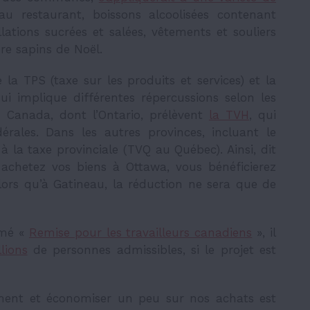
u restaurant, boissons alcoolisées contenant
ations sucrées et salées, vêtements et souliers
ore sapins de Noël.
a TPS (taxe sur les produits et services) et la
i implique différentes répercussions selon les
u Canada, dont l’Ontario, prélèvent
la TVH
, qui
érales. Dans les autres provinces, incluant le
à la taxe provinciale (TVQ au Québec). Ainsi, dit
 achetez vos biens à Ottawa, vous bénéficierez
ors qu’à Gatineau, la réduction ne sera que de
mmé «
Remise pour les travailleurs canadiens
», il
llions
de personnes admissibles, si le projet est
tement et économiser un peu sur nos achats est