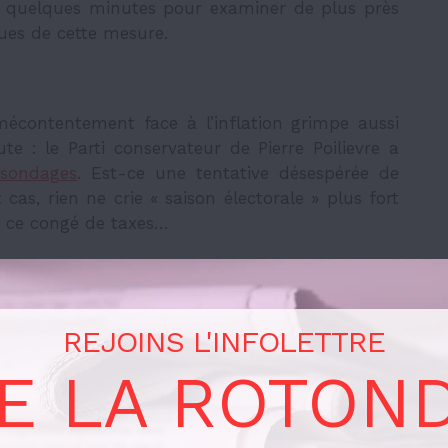
s quelques minutes pour examiner de plus près
ues de cette mesure.
mécontentement face à l’inflation grimpe aussi
te : le Parti conservateur de Pierre Poilievre a
 sondages
. Est-ce une tentative désespérée de
 cas, rien ne crie « saison électorale » plus fort
 ce congé de taxes…
deux mois devrait coûter
1.6 milliard
de dollars,
estimé à 4.7 milliards. Comme
l’a déclaré
Yves-
cois, le Parti libéral trouve miraculeusement 6
REJOINS L'INFOLETTRE
aux électoraux », alors qu’il affirmait il y a
ension
de la Sécurité de la vieillesse des 65 à 74
E LA ROTON
ar an) serait trop onéreux.
si que fonctionne la politique : chaque parti tente