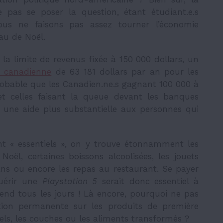
pas se poser la question, étant étudiant.e.s
ous ne faisons pas assez tourner l’économie
au de Noël.
a limite de revenus fixée à 150 000 dollars, un
 canadienne
de 63 181 dollars par an pour les
probable que les Canadien.ne.s gagnant 100 000 à
et celles faisant la queue devant les banques
r une aide plus substantielle aux personnes qui
ant « essentiels », on y trouve étonnamment les
Noël, certaines boissons alcoolisées, les jouets
ns ou encore les repas au restaurant. Se payer
uérir une
Playstation 5
serait donc essentiel à
end tous les jours ! Là encore, pourquoi ne pas
ation permanente sur les produits de première
ls, les couches ou les aliments transformés ?