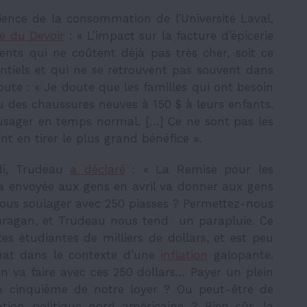
ence de la consommation de l’Université Laval,
le du Devoir
: « L’impact sur la facture d’épicerie
ents qui ne coûtent déjà pas très cher, soit ce
ntiels et qui ne se retrouvent pas souvent dans
ute : « Je doute que les familles qui ont besoin
 des chaussures neuves à 150 $ à leurs enfants.
’usager en temps normal. […] Ce ne sont pas les
nt en tirer le plus grand bénéfice ».
di, Trudeau
a déclaré
: « La Remise pour les
ra envoyée aux gens en avril va donner aux gens
Nous soulager avec 250 piasses ? Permettez-nous
ragan, et Trudeau nous tend un parapluie. Ce
es étudiantes de milliers de dollars, et est peu
chat dans le contexte d’une
inflation
galopante.
on
va faire avec ces 250 dollars… Payer un plein
n cinquième de notre loyer ? Ou peut-être de
uation politique nord-américaine ? Bien sûr, la