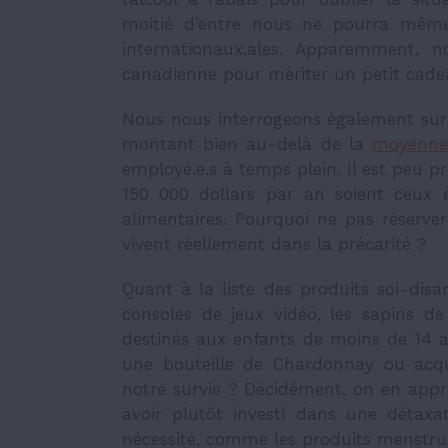
moitié d’entre nous ne pourra même 
internationaux.ales. Apparemment, n
canadienne pour mériter un petit cade
Nous nous interrogeons également sur l
montant bien au-delà de la
moyenne
employé.e.s à temps plein. Il est peu 
150 000 dollars par an soient ceux 
alimentaires. Pourquoi ne pas réserve
vivent réellement dans la précarité ?
Quant à la liste des produits soi-dis
consoles de jeux vidéo, les sapins de 
destinés aux enfants de moins de 14 a
une bouteille de Chardonnay ou acq
notre survie ? Décidément, on en appr
avoir plutôt investi dans une détax
nécessité, comme les produits menstrue