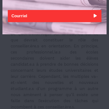
indispensable pour transformer
cette flexibilité en avantage réel
pour les étudiant.e.s.
De quoi s’interroger sur le rôle, ou sur ce
que devrait constituer le rôle des
conseiller.ère.s en orientation. En principe,
ces professionnel.le.s des écoles
secondaires doivent aider les élèves
candidat.e.s à prendre de bonnes décisions
concernant leurs études universitaires et
leur carrière. Cependant, les multiples va-
et-vient des nouvelles et nouveaux
étudiant.e.s d’un programme à un autre
nous amènent à penser qu’il existe une
faille dans l’exécution des tâches qui
incombent à ces conseiller.ère.s.