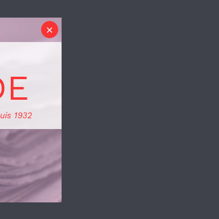
DE
uis 1932