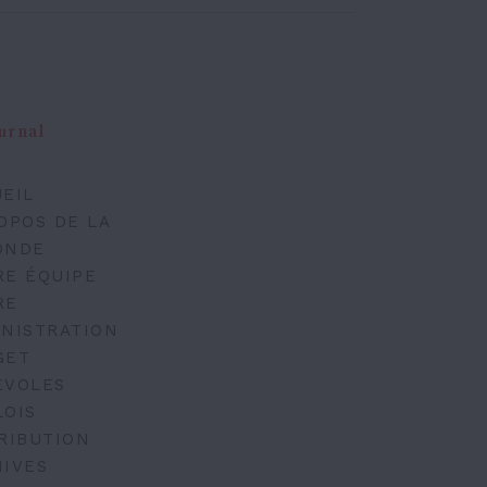
urnal
EIL
OPOS DE LA
ONDE
RE ÉQUIPE
RE
NISTRATION
GET
ÉVOLES
LOIS
RIBUTION
IVES