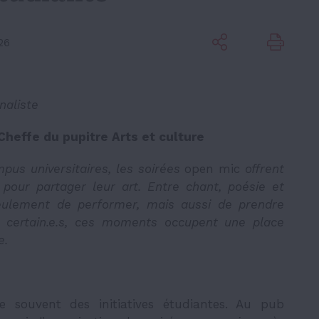
26
naliste
Cheffe du pupitre Arts et culture
mpus universitaires, les soirées
open mic
offrent
 pour partager leur art. Entre chant, poésie et
ulement de performer, mais aussi de prendre
r certain.e.s, ces moments occupent une place
e.
e souvent des initiatives étudiantes. Au pub