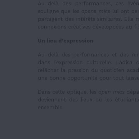
Au-delà des performances, ces événe
souligne que les
opens mics
lui ont per
partagent des intérêts similaires. Elle
connexions créatives développées au fil 
Un lieu d’expression
Au-delà des performances et des ren
dans l’expression culturelle. Ladis
relâcher la pression du quotidien acad
une bonne opportunité pour tout laisser 
Dans cette optique, les
open mic
s
dépas
deviennent des lieux où les étudiant.
ensemble.