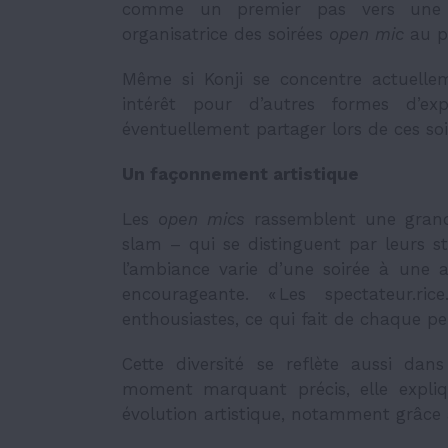
comme un premier pas vers une pr
organisatrice des soirées
open mic
au p
Même si Konji se concentre actuelle
intérêt pour d’autres formes d’exp
éventuellement partager lors de ces soi
Un façonnement artistique
Les
open mics
rassemblent une grand
slam – qui se distinguent par leurs sty
l’ambiance varie d’une soirée à une a
encourageante. « Les spectateur.ric
enthousiastes, ce qui fait de chaque per
Cette diversité se reflète aussi dan
moment marquant précis, elle expli
évolution artistique, notamment grâce 