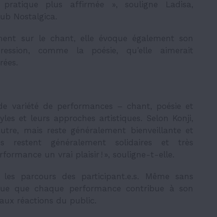
atique plus affirmée », souligne Ladisa,
ub Nostalgica.
ment sur le chant, elle évoque également son
ression, comme la poésie, qu’elle aimerait
rées.
e variété de performances – chant, poésie et
les et leurs approches artistiques. Selon Konji,
utre, mais reste généralement bienveillante et
e.s restent généralement solidaires et très
formance un vrai plaisir ! », souligne-t-elle.
s les parcours des participant.e.s. Même sans
que que chaque performance contribue à son
aux réactions du public.