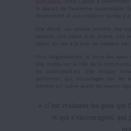
Nostalgica
, Sofia Ladisa a récemment r
le départ de l’ancienne responsable
l’événement et aux relations qu’elle y a
Elle décrit ces soirées comme des e
laissant une place à la poésie. Les 
allant du rap à la pop, en passant par l’
Pour l’organisatrice, la force des
open 
Elle insiste sur le rôle de la commun
les participant.e.s. Elle évoque n
performer, qui, encouragée par les é
montée sur scène avant de revenir rég
« C'est vraiment les gens qui 
et qui s'encouragent, qui
pe