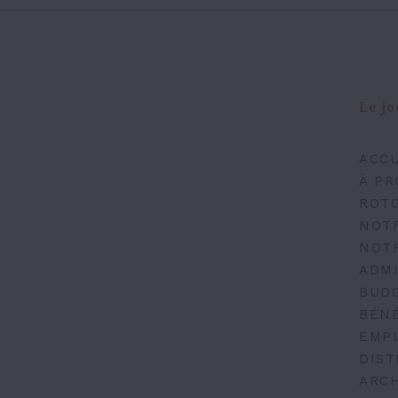
Le jo
ACCU
À PR
ROT
NOT
NOT
ADMI
BUD
BÉN
EMP
DIST
ARCH