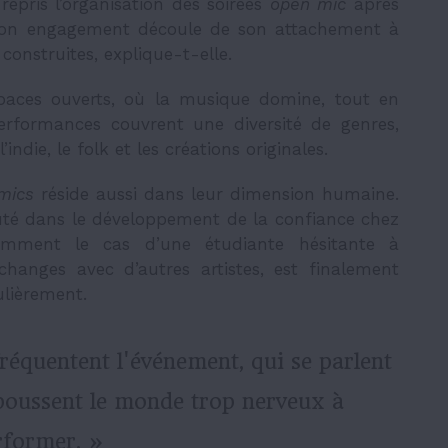
epris l’organisation des soirées
open mic
après
. Son engagement découle de son attachement à
 construites, explique-t-elle.
spaces ouverts, où la musique domine, tout en
performances couvrent une diversité de genres,
indie, le folk et les créations originales.
mics
réside aussi dans leur dimension humaine.
auté dans le développement de la confiance chez
otamment le cas d’une étudiante hésitante à
changes avec d’autres artistes, est finalement
ulièrement.
fréquentent l'événement, qui se parlent
 poussent le monde trop nerveux à
rformer. »