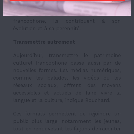
continuité du patrimoine. En créant, en
partageant et en valorisant la culture
francophone, ils contribuent à son
évolution et à sa pérennité.
Transmettre autrement
Aujourd’hui, transmettre le patrimoine
culturel francophone passe aussi par de
nouvelles formes. Les médias numériques,
comme les balados, les vidéos ou les
réseaux sociaux, offrent des moyens
accessibles et actuels de faire vivre la
langue et la culture, indique Bouchard.
Ces formats permettent de rejoindre un
public plus large, notamment les jeunes,
tout en renouvelant les façons de raconter