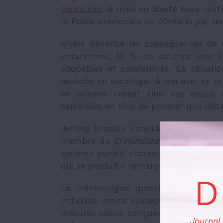
consolider
la mise en liberté sous cauti
la Police provinciale de l’Ontario par u
Myers dénonce les conséquences de cet
ontariennes, 80 % des détenus sont 
coupables et condamnés. La situation
associée en sociologie. À son avis, ce p
en prisons, créant ainsi des soucis
carcérales en plus de prouver que cette
Jeffrey Bradley, candidat au doctorat 
membre du
Criminalization and Punis
système punitif n’accroît pas la sécuri
qui se produit », remarque-t-il.
D
La criminologue questionne aussi en
individus moins susceptibles de comm
mesures soient conçues pour cibler 
Journal