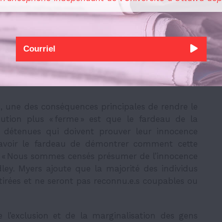
oue Myers.
nquiétudes face au projet de loi fédérale C-48,
fie le Code criminel dans le but de
restreindre
s caution. « Ce n’est pas la bonne direction à
s, une des conséquences principales de rendre le
ution plus « ferme » est que le fardeau de la
s détenues qui doivent prouver leur innocence
avoir le fardeau de démontrer comment cette
é. « Nous sommes censés présumer de l’innocence
dley. Myers ajoute que la majorité des individus
tirées et ne seront pas reconnu.e.s coupables ou
 l’exclusion et de la marginalisation des gens