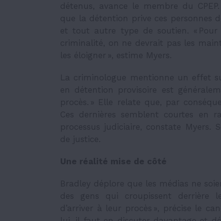
détenus, avance le membre du CPEP. L
que la détention prive ces personnes de
et tout autre type de soutien. « Po
criminalité, on ne devrait pas les ma
les éloigner », estime Myers.
La criminologue mentionne un effet s
en détention provisoire est générale
procès. » Elle relate que, par conséq
Ces dernières semblent courtes en 
processus judiciaire, constate Myers. 
de justice.
Une réalité mise de côté
Bradley déplore que les médias ne soient
des gens qui croupissent derrière 
d’arriver à leur procès », précise le c
lui, il faut en discuter davantage et 