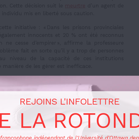
on. Cette décision suit le
meurtre
d’un agent de
n individu mis en liberté sous caution.
te initiative : « Dans les prisons provinciales
légalement innocents et 20 % ont été reconnus
 ne cesse d’empirer », affirme la professeure
roblème fait en sorte qu’il y a trop de personnes
 au niveau de la capacité de ces institutions
 manière de les gérer est inefficace.
en études juridiques à l’Université Carleton et
hment Education Project
(CPEP), renchérit qu’un
té des communautés. « En fait, c’est le contraire
REJOINS L'INFOLETTRE
E LA ROTON
 quoi cette détention contribue à rendre les
ettre des délits. « Je crains que davantage de
des personnes qui n’ont pas été condamnées ou
 francophone indépendant de l'Université d'Ottawa dep