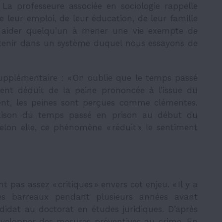
a professeure associée en sociologie rappelle
 leur emploi, de leur éducation, de leur famille
ur aider quelqu’un à mener une vie exempte de
intenir dans un système duquel nous essayons de
upplémentaire : « On oublie que le temps passé
ment déduit de la peine prononcée à l’issue du
uent, les peines sont perçues comme clémentes.
raison du temps passé en prison au début du
Selon elle, ce phénomène « réduit » le sentiment
 pas assez « critiques » envers cet enjeu. « Il y a
les barreaux pendant plusieurs années avant
andidat au doctorat en études juridiques. D’après
développer des mesures préventives au crime. En