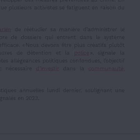
e plusieurs activistes se fatiguent en raison du
arien
de réétudier sa manière d’administrer le
bre de dossiers qui entrent dans le système
efficace. « Nous devons être plus créatifs plutôt
sures de détention et la
police
», signale la
tes allégeances politiques confondues, l’objectif
nc nécessaire
d’investir
dans la
communauté
,
stiques annuelles lundi dernier, soulignant une
gnalés en 2023.