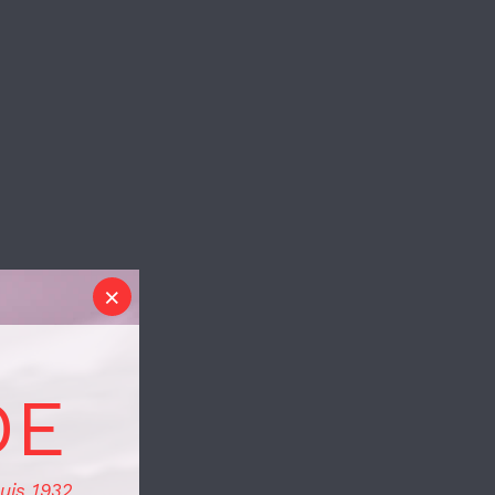
DE
uis 1932