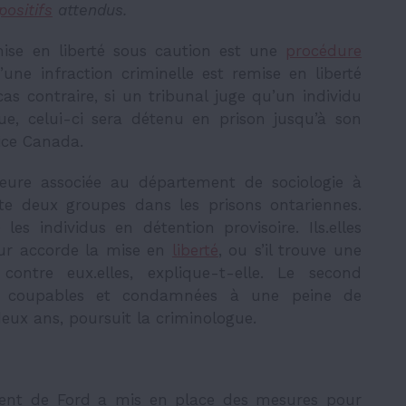
positifs
attendus.
mise en liberté sous caution est une
procédure
une infraction criminelle est remise en liberté
as contraire, si un tribunal juge qu’un individu
e, celui-ci sera détenu en prison jusqu’à son
tice Canada.
seure associée au département de sociologie à
iste deux groupes dans les prisons ontariennes.
es individus en détention provisoire. Ils.elles
leur accorde la mise en
liberté
, ou s’il trouve une
contre eux.elles, explique-t-elle. Le second
s coupables et condamnées à une peine de
ux ans, poursuit la criminologue.
ement de Ford a mis en place des mesures pour