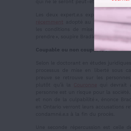
qui ne le seront peut-être jamais », av
Les deux expert.e.s expriment leurs i
récemment
adopté au Sénat, qui modi
les conditions de mise en liberté sou
prendre », soupire Bradley.
Coupable ou non coupable ?
Selon le doctorant en études juridique
processus de mise en liberté sous ca
preuve se retrouve sur les personne
plutôt qu’à la
Couronne
qui devrait 
personne est un risque pour la sociét
et non de la culpabilité », énonce Bra
en Ontario verront leurs accusations re
condamné.e.s à la fin du procès.
Une seconde répercussion est celle de