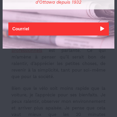
d'Ottawa depuis 1932
La décroissance au quotidien
Comme dans nos vies personnelles, nous
ne disposons pas non plus de ressources
illimitées ni d’énergie infinie. Croire qu’on
peut toujours en faire plus est illusoire.
L’
augmentation des cas d’épuisements
professionnels
est parlante. Ce qui
m’amène à penser qu’il serait bon de
ralentir, d’apprécier les petites choses, de
revenir à la simplicité, tant pour soi-même
que pour la société.
Bien que le vélo soit moins rapide que la
voiture, je l’apprécie pour ses bienfaits. Je
peux ralentir, observer mon environnement
et arriver plus apaisée. Je pense que cela
vaut mieux que les 20 minutes