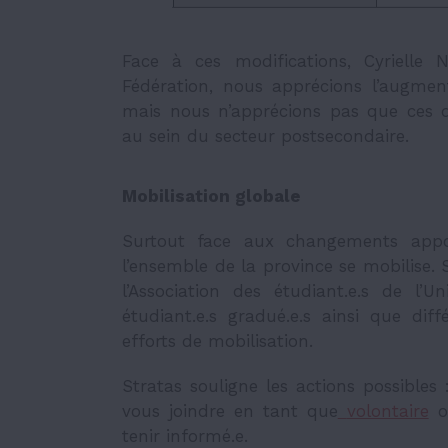
Face à ces modifications, Cyrielle 
Fédération, nous apprécions l’augme
mais nous n’apprécions pas que ces 
au sein du secteur postsecondaire.
Mobilisation globale
Surtout face aux changements appo
l’ensemble de la province se mobilise. 
l’Association des étudiant.e.s de l’Un
étudiant.e.s gradué.e.s ainsi que di
efforts de mobilisation.
Stratas souligne les actions possibles 
vous joindre en tant que
volontaire
ou
tenir informé.e.