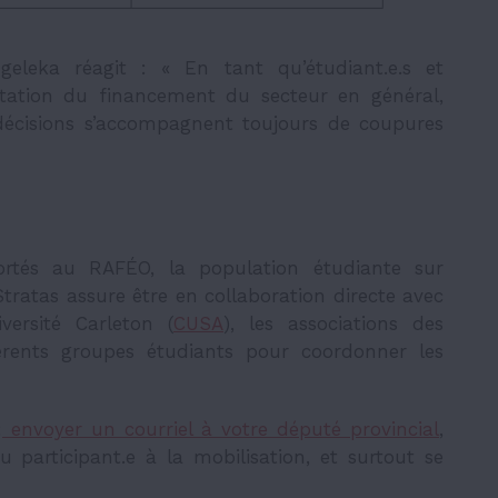
Ngeleka réagit : « En tant qu’étudiant.e.s et
ntation du financement du secteur en général,
décisions s’accompagnent toujours de coupures
rtés au RAFÉO, la population étudiante sur
Stratas assure être en collaboration directe avec
iversité Carleton (
CUSA
), les associations des
fférents groupes étudiants pour coordonner les
:
envoyer un courriel à votre député provincial
,
 participant.e à la mobilisation, et surtout se