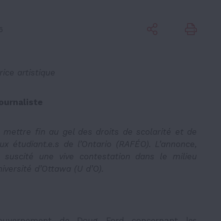
6
ice artistique
ournaliste
mettre fin au gel des droits de scolarité et de
ux étudiant.e.s de l’Ontario (RAFÉO). L’annonce,
 suscité une vive contestation dans le milieu
niversité d’Ottawa (U d’O).
gouvernement de Doug Ford concernant les