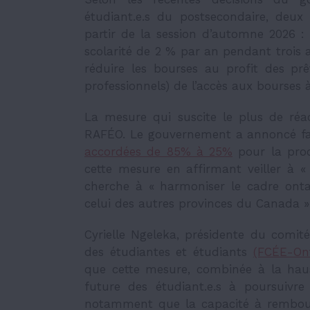
étudiant.e.s du postsecondaire, deu
partir de la session d’automne 2026 : 
scolarité de 2 % par an pendant trois
réduire les bourses au profit des prêts
professionnels) de l’accès aux bourses 
La mesure qui suscite le plus de réa
RAFÉO. Le gouvernement a annoncé fai
accordées de 85% à 25%
pour la proc
cette mesure en affirmant veiller à « 
cherche à « harmoniser le cadre ontar
celui des autres provinces du Canada 
Cyrielle Ngeleka, présidente du comit
des étudiantes et étudiants
(FCÉE-Ont
que cette mesure, combinée à la hauss
future des étudiant.e.s à poursuivre
notamment que la capacité à rembourse