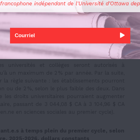
 francophone indépendant de l'Université d'Ottawa dep
, destiné à rehausser le financement annuel de
tre chaque université ou collège financé par le
iards $.
t d’un
dégel des frais de scolarité
: les frais de
 2019-2020
, puis gelés à ce niveau jusqu’à cette
es universités et collèges seront autorisés à
usqu’à un maximum de 2
% par année. Par la suite,
 la règle suivante : les établissements pourront
ion ou de 2
%, selon le plus faible des deux. Dans
ue les droits universitaires pourraient augmenter
laire, passant de 3 044,08 $ CA à 3 104,96 $ CA
en.ne en sciences sociales au premier cycle).
ant.e.s à temps plein du premier cycle, selon
oire, 2025-2026, dollars constants