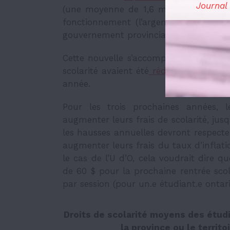
Journal
(une moyenne de 1,6 milliard par an)
fonctionnement (l’argent distribué en
gouvernement provincial) jusqu’à 7 mill
Cette nouvelle s’accompagne égalemen
scolarité avaient été
réduits de 10
% en
année.
Pour les trois prochaines années, l
augmenter leurs frais de scolarité, j
les hausses annuelles devront respecter
augmenter leurs frais du taux d’inflat
le cas de l’U d’O, cela voudrait dire q
de 60 $ pour la prochaine rentrée sco
par session (pour un.e étudiant.e ontari
Droits de scolarité moyens des étudi
la province ou le territ