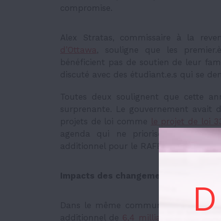
compromise.
Alex Stratas, commissaire à la rev
d’Ottawa
, souligne que les premier.è
bénéficient pas de soutien de leur fami
discuté avec des étudiant.e.s qui se d
Toutes deux soulignent que cette anno
surprenante. Le gouvernement avait d
projets de loi comme
le projet de loi 3
agenda qui ne priorise pas l’éducat
additionnel pour le RAFÉO malgré l’au
Impacts des changements annoncés
D
Dans le même communiqué du gouvern
additionnel de
6,4 milliards de dollar