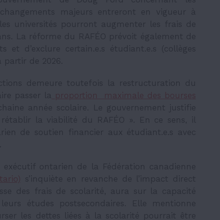
x changements majeurs entreront en vigueur à
les universités pourront augmenter les frais de
 ans. La réforme du RAFÉO prévoit également de
 et d’exclure certain.e.s étudiant.e.s (collèges
à partir de 2026.
ctions demeure toutefois
la restructuration du
re passer la
proportion maximale des bourses
haine année scolaire. Le gouvernement justifie
rétablir la viabilité du RAFÉO ». En ce sens, il
ien de soutien financier aux étudiant.e.s avec
».
é exécutif ontarien de la Fédération canadienne
ario)
s’inquiète en revanche de l’impact direct
e des frais de scolarité, aura sur la capacité
 leurs études postsecondaires. Elle mentionne
r les dettes liées à la scolarité pourrait être