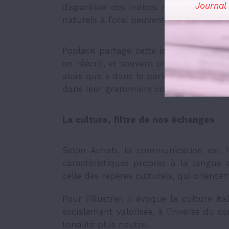
Journal
disparition des indices rend la tâche
naturels à l’oral peuvent soudain semble
Poplack partage cette idée et souligne q
on réécrit, et souvent on consulte des 
alors que « dans le parler spontané, le
dans leur grammaire communautaire. 
La culture, filtre de nos échanges
Selon Achab, la communication est f
caractéristiques propres à la langue
celle des repères culturels, qui oriente
Pour l’illustrer, il évoque la culture i
socialement valorisée, à l’inverse du
tonalité plus neutre.