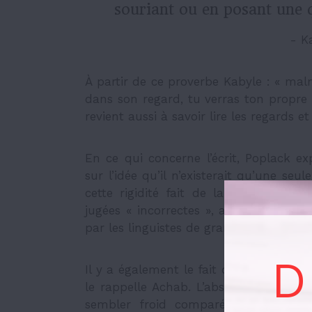
souriant ou en posant une q
- K
À partir de ce proverbe Kabyle : « mal
dans son regard, tu verras ton propre 
revient aussi à savoir lire les regards e
En ce qui concerne l’écrit, Poplack e
sur l’idée qu’il n’existerait qu’une seu
cette rigidité fait de la langue écri
jugées « incorrectes », alors qu’elles so
par les linguistes de
grammaire commu
D
Il y a également le fait que « la langu
le rappelle Achab. L’absence de conte
sembler froid comparé à un « merci