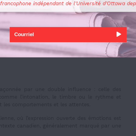
 francophone indépendant de l'Université d'Ottawa dep
 du lectorat plus complexe : des comportements
r brusques ou maladroits à l’écrit, estime-t-il.
u’à l’écrit, « on réfléchit, on barre, on change,
œuvres prescriptives pour éclaircir nos doutes »,
s locuteur.ice.s obéissent aux normes en vigueur
»
açonnée par une double influence : celle des
 comme l’intonation, le timbre ou le rythme et
nt les comportements et les attentes.
talienne, où l’expression ouverte des émotions est
 contexte canadien, généralement marqué par une