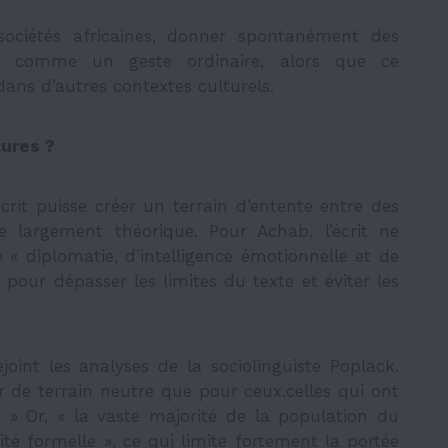
ociétés africaines, donner spontanément des
u comme un geste ordinaire, alors que ce
ns d’autres contextes culturels.
tures ?
’écrit puisse créer un terrain d’entente entre des
ste largement théorique. Pour Achab, l’écrit ne
 « diplomatie, d’intelligence émotionnelle et de
 pour dépasser les limites du texte et éviter les
joint les analyses de la sociolinguiste Poplack.
ir de terrain neutre que pour ceux.celles qui ont
e. » Or, « la vaste majorité de la population du
é formelle », ce qui limite fortement la portée