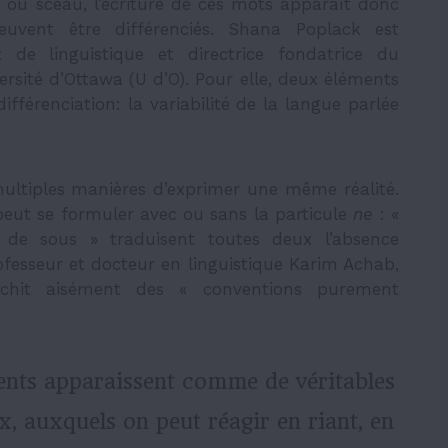
t ou sceau, l’écriture de ces mots apparaît donc
vent être différenciés.
Shana Poplack est
de linguistique et directrice fondatrice du
ersité d’Ottawa (U d’O). Pour elle, deux éléments
ifférenciation:
la variabilité de la langue parlée
 multiples manières d’exprimer une même réalité.
peut se formuler avec ou sans la particule
ne
: «
 de sous » traduisent toutes deux l’absence
ofesseur et docteur en linguistique Karim Achab,
nchit aisément des « conventions purement
ents apparaissent comme de véritables
, auxquels on peut réagir en riant, en