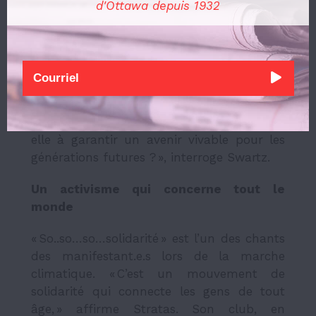
d'Ottawa depuis 1932
énergies vertes. Elle appelle à abandonner
les énergies fossiles afin de limiter le
réchauffement global à 1,5 °C. Elle
dénonce également l’obstacle posé par la
Ville d’Ottawa, qui a temporairement
interdit la construction de panneaux
solaires et d’éoliennes. « La ville travaille-t-
elle à garantir un avenir vivable pour les
générations futures ? », interroge Swartz.
Un activisme qui concerne tout le
monde
« So..so…so…solidarité » est l’un des chants
des manifestant.e.s lors de la marche
climatique. « C’est un mouvement de
solidarité qui connecte les gens de tout
âge, » affirme Stratas. Son club, en