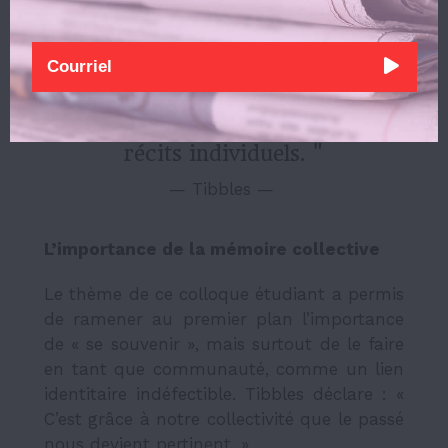
mettent en lumière des récits personnels,
révélant l’aspect profondément humain de
cette tragédie.
" L’Histoire, c'est le collectif de
récits individuels. "
— Tibbles — 
L’importance de la mémoire collective
Le thème de ce colloque étudiant a permis
de ramener au premier plan l’importance
de « se souvenir », mais surtout de le faire
en tant que communauté, comme un lien
identitaire indéfectible. Tibbles déclare : «
C’est grâce à notre collectivité que le passé
nous devient pertinent. »