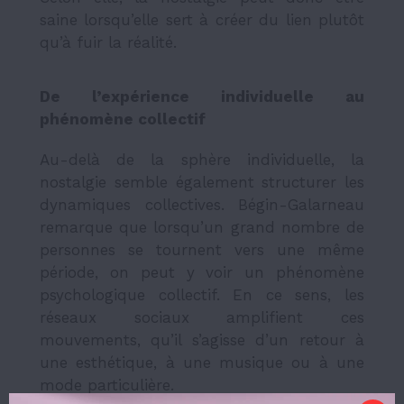
saine lorsqu’elle sert à créer du lien plutôt
qu’à fuir la réalité.
De l’expérience individuelle au
phénomène collectif
Au-delà de la sphère individuelle, la
nostalgie semble également structurer les
dynamiques collectives. Bégin-Galarneau
remarque que lorsqu’un grand nombre de
personnes se tournent vers une même
période, on peut y voir un phénomène
psychologique collectif. En ce sens, les
réseaux sociaux amplifient ces
mouvements, qu’il s’agisse d’un retour à
une esthétique, à une musique ou à une
mode particulière.