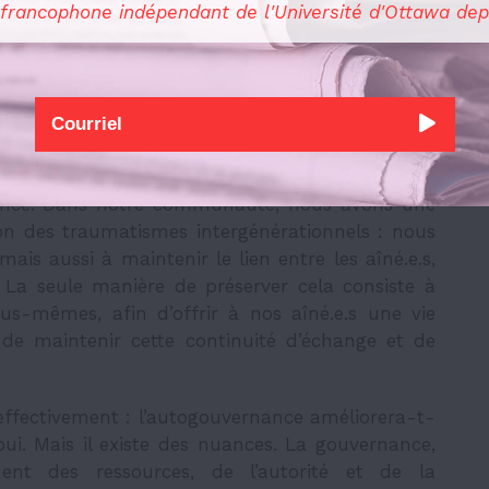
 la gouvernance, il faut définir le problème et
 francophone indépendant de l'Université d'Ottawa dep
s donc gouverner leurs propres systèmes de
utodétermination correspond, en quelque sorte,
ance. Dans notre communauté, nous avons une
ion des traumatismes intergénérationnels : nous
is aussi à maintenir le lien entre les aîné.e.s,
s. La seule manière de préserver cela consiste à
s-mêmes, afin d’offrir à nos aîné.e.s une vie
de maintenir cette continuité d’échange et de
effectivement : l’autogouvernance améliorera-t-
oui. Mais il existe des nuances. La gouvernance,
ent des ressources, de l’autorité et de la