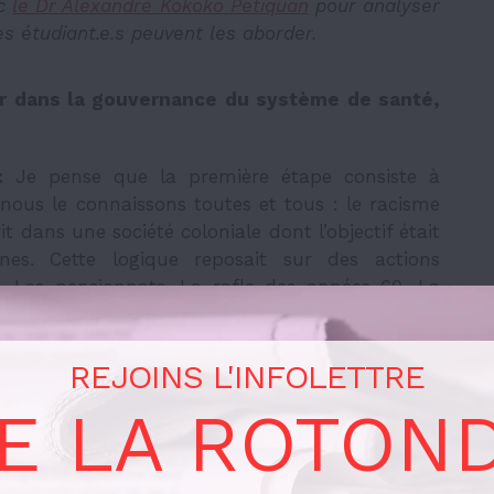
ec
le Dr Alexandre Kokoko Petiquan
pour analyser
 étudiant.e.s peuvent les aborder.
er dans la gouvernance du système de santé,
:
Je pense que la première étape consiste à
 nous le connaissons toutes et tous : le racisme
t dans une société coloniale dont l’objectif était
ones. Cette logique reposait sur des actions
ies. Les pensionnats. La rafle des années 60. La
es 1950, avec le navire qui faisait le tour de
onnes infectées, les amener au sud dans des
REJOINS L'INFOLETTRE
 familles de l’endroit où elles se trouvaient,
lors, de ce manque d’autonomie, de gouvernance
E LA ROTON
ine ?
ns avant que la vérité fasse l’objet d’une