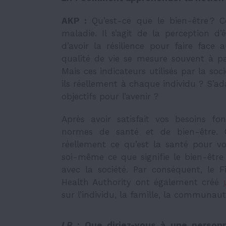
AKP :
Qu’est-ce que le bien-être ? C
maladie. Il s’agit de la perception d’
d’avoir la résilience pour faire fac
qualité de vie se mesure souvent à par
Mais ces indicateurs utilisés par la soc
ils réellement à chaque individu ? S’ada
objectifs pour l’avenir ?
Après avoir satisfait vos besoins f
normes de santé et de bien-être.
réellement ce qu’est la santé pour vou
soi-même ce que signifie le bien-êtr
avec la société. Par conséquent, le F
Health Authority ont également créé
sur l’individu, la famille, la communau
LR
:
Que diriez-vous à une personn