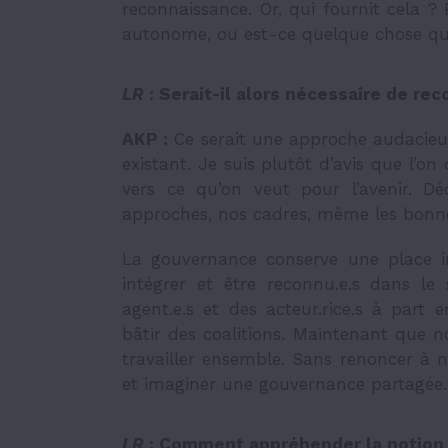
reconnaissance. Or, qui fournit cela ?
autonome, ou est-ce quelque chose que
LR
:
Serait-il alors nécessaire de re
AKP :
Ce serait une approche audacieus
existant. Je suis plutôt d’avis que l’on 
vers ce qu’on veut pour l’avenir. Dé
approches, nos cadres, même les bonnes
La gouvernance conserve une place 
intégrer et être reconnu.e.s dans l
agent.e.s et des acteur.rice.s à part 
bâtir des coalitions. Maintenant que
travailler ensemble. Sans renoncer à n
et imaginer une gouvernance partagée. 
LR
:
Comment appréhender la notion d