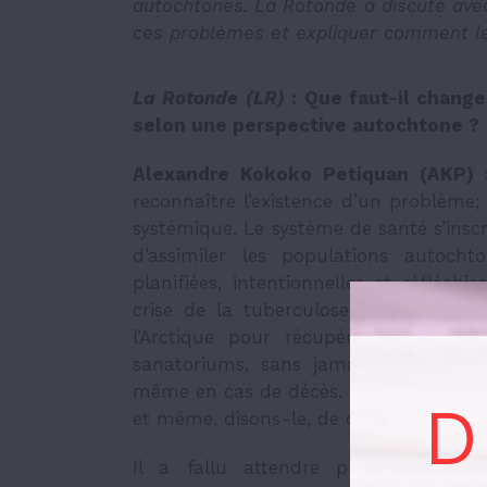
autochtones. La Rotonde a discuté av
ces problèmes et expliquer comment les
La Rotonde (LR)
: Que faut-il chang
selon une perspective autochtone ?
Alexandre Kokoko Petiquan (AKP) 
reconnaître l’existence d’un problème;
systémique. Le système de santé s’inscri
d’assimiler les populations autocht
planifiées, intentionnelles et réfléch
crise de la tuberculose dans les anné
l’Arctique pour récupérer les pers
sanatoriums, sans jamais informer les
même en cas de décès. Que fait-on, a
D
et même, disons-le, de décence huma
Il a fallu attendre plus de 150 a