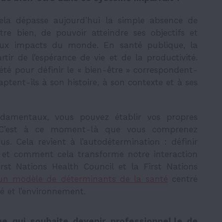
ela dépasse aujourd’hui la simple absence de
être bien, de pouvoir atteindre ses objectifs et
e aux impacts du monde. En santé publique, la
tir de l’espérance de vie et de la productivité.
iété pour définir le « bien-être » correspondent-
ptent-ils à son histoire, à son contexte et à ses
ondamentaux, vous pouvez établir vos propres
 C’est à ce moment-là que vous comprenez
s. Cela revient à l’autodétermination : définir
e et comment cela transforme notre interaction
irst Nations Health Council et la First Nations
un modèle de déterminants de la santé
centré
té et l’environnement.
e qui souhaite devenir professionnel.le de