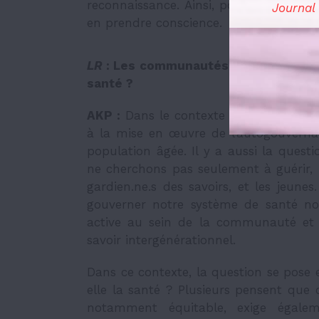
reconnaissance. Ainsi, pour comprendre
Journal
en prendre conscience.
LR
:
Les communautés devraient-elle
santé ?
AKP :
Dans le contexte autochtone, l’a
à la mise en œuvre de l’autogouvern
population âgée. Il y a aussi la quest
ne cherchons pas seulement à guérir, ma
gardien.ne.s des savoirs, et les jeune
gouverner notre système de santé nou
active au sein de la communauté et 
savoir intergénérationnel.
Dans ce contexte, la question se pose 
elle la santé ? Plusieurs pensent que 
notamment équitable, exige égalem