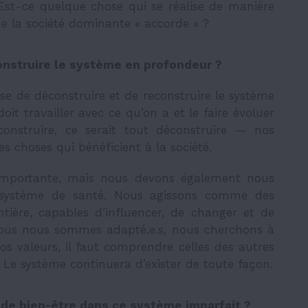
 Est-ce quelque chose qui se réalise de manière
 la société dominante « accorde » ?
construire le système en profondeur ?
e de déconstruire et de reconstruire le système
doit travailler avec ce qu’on a et le faire évoluer
construire, ce serait tout déconstruire — nos
 choses qui bénéficient à la société.
importante, mais nous devons également nous
e système de santé. Nous agissons comme des
entière, capables d’influencer, de changer et de
 nous nous sommes adapté.e.s, nous cherchons à
os valeurs, il faut comprendre celles des autres
Le système continuera d’exister de toute façon.
e bien-être dans ce système imparfait ?