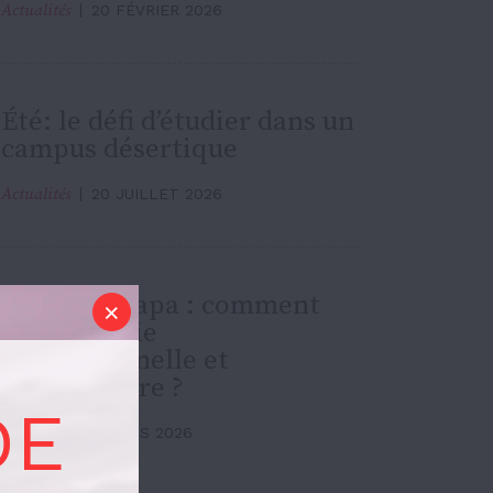
Actualités
20 FÉVRIER 2026
Été: le défi d’étudier dans un
campus désertique
Actualités
20 JUILLET 2026
Nouveau papa : comment
concilier vie
professionnelle et
universitaire ?
DE
Actualités
8 MARS 2026