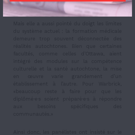
médecine et culture, entre soin et justice.
Mais elle a aussi pointé du doigt les limites
du système actuel : la formation médicale
demeure trop souvent déconnectée des
réalités autochtones. Bien que certaines
facultés, comme celles d’Ottawa, aient
intégré des modules sur la compétence
culturelle et la santé autochtone, la mise
en œuvre varie grandement d’un
établissement à l’autre. Pour Warbrick,
«beaucoup reste à faire pour que les
diplômé·e·s soient préparé·e·s à répondre
aux besoins spécifiques des
communautés.»
Ainsi donc, les panélistes ont insisté sur le