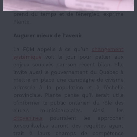
ces situations, c’est du boulot en plus qui
prend du temps et de l’énergie », exprime
Plante.
Augurer mieux de l’avenir
La FQM appelle à ce qu’un
changement
systémique
voit le jour pour pallier aux
enjeux soulevés par son récent bilan. Elle
invite aussi le gouvernement du Québec à
mettre en place une campagne de civisme
adressée à la population et à l’échelle
provinciale. Plante pense qu’il serait utile
d’informer le public ontarien du rôle des
élu.e.s municipaux.ales. Ainsi, les
citoyen.ne.s
pourraient les approcher
lorsqu’ils.elles auront des requêtes ayant
trait à leurs champs de compétence