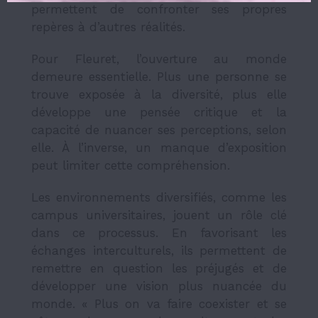
permettent de confronter ses propres
repères à d’autres réalités.
Pour Fleuret, l’ouverture au monde
demeure essentielle. Plus une personne se
trouve exposée à la diversité, plus elle
développe une pensée critique et la
capacité de nuancer ses perceptions, selon
elle. À l’inverse, un manque d’exposition
peut limiter cette compréhension.
Les environnements diversifiés, comme les
campus universitaires, jouent un rôle clé
dans ce processus. En favorisant les
échanges interculturels, ils permettent de
remettre en question les préjugés et de
développer une vision plus nuancée du
monde. « Plus on va faire coexister et se