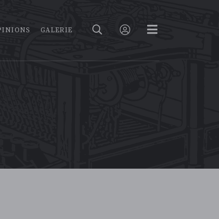
PINIONS
GALERIE
: quand le sport réunit et répare
23 MARS 2023