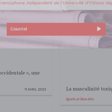
 francophone indépendant de l'Université d'Ottawa dep
ees sacrés champions
6 MARS 2023
Découvrez le monde 
Oscar Li
Sports et bien-être