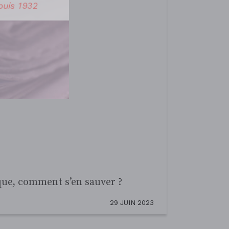
uis 1932
des sports électroniques avec
7 MARS 2023