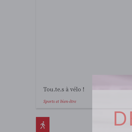
L’avenir du canal Rideau sur un t
Sports et bien-être
D