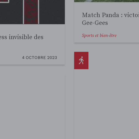
innove dans
14 MARS 2023
Le panier bio : une
biologique et local
Sports et bien-être