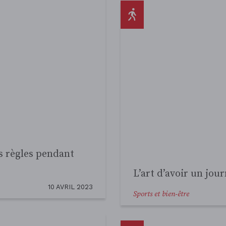
4
5
6
7
8
9
10
Plein d’avantages !