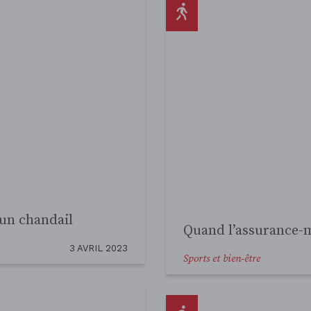
ez-vous
gratu
à La Rotonde !
EN SAVOIR PLUS