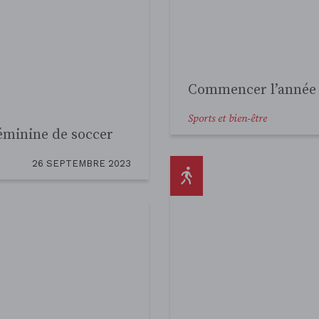
ue : où en sommes-
12 MARS 2023
Lutter pour un terra
nationale de soccer
Sports et bien-être