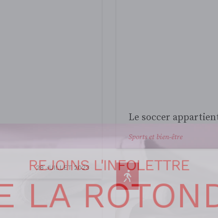
errain glissant
8 MARS 2023
REJOINS L'INFOLETTRE
E LA ROTON