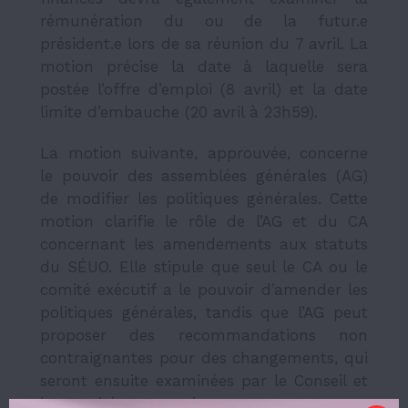
rémunération du ou de la futur.e
président.e lors de sa réunion du 7 avril. La
motion précise la date à laquelle sera
postée l’offre d’emploi (8 avril) et la date
limite d’embauche (20 avril à 23h59).
La motion suivante, approuvée, concerne
le pouvoir des assemblées générales (AG)
de modifier les politiques générales. Cette
motion clarifie le rôle de l’AG et du CA
concernant les amendements aux statuts
du SÉUO. Elle stipule que seul le CA ou le
comité exécutif a le pouvoir d’amender les
politiques générales, tandis que l’AG peut
proposer des recommandations non
contraignantes pour des changements, qui
seront ensuite examinées par le Conseil et
les comités concernés.