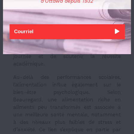
d'Ottawa depuis 1932
la principale source d’énergie du cerveau.
De son côté, Tshibaj est convaincue que : «
l’alimentation joue un rôle majeur dans
notre capacité à rester concentré.e. et
énergique ». Adopter une alimentation
équilibrée permet ainsi de maintenir un
niveau d’énergie stable tout au long de la
journée et de soutenir la réussite
académique.
Au-delà des performances scolaires,
l’alimentation influe également sur le
bien-être psychologique. Selon
Beauregard, une alimentation riche en
aliments peu transformés est associée à
une meilleure santé mentale, notamment
à des niveaux plus faibles de stress et
d’anxiété. Ce lien s’explique en partie par