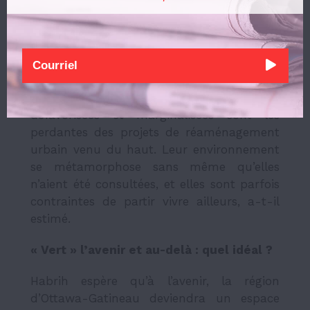
Le doctorant regrette que le cadre légal
puisse nuire aux expérimentations
spontanées des habitant.e.s. Il prône une
approche par le bas, plutôt que des
politiques verticales imposées depuis les
ministères. D’après lui, les communautés
défavorisées et marginalisées sont les
perdantes des projets de réaménagement
urbain venu du haut. Leur environnement
se métamorphose sans même qu’elles
n’aient été consultées, et elles sont parfois
contraintes de partir vivre ailleurs, a-t-il
estimé.
« Vert » l’avenir et au-delà : quel idéal ?
Habrih espère qu’à l’avenir, la région
d’Ottawa-Gatineau deviendra un espace